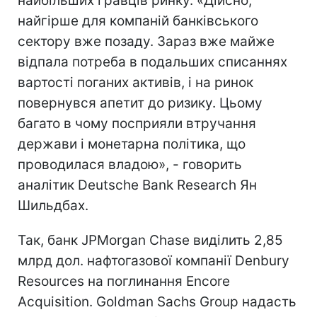
найбільших гравців ринку. «Дійсно,
найгірше для компаній банківського
сектору вже позаду. Зараз вже майже
відпала потреба в подальших списаннях
вартості поганих активів, і на ринок
повернувся апетит до ризику. Цьому
багато в чому посприяли втручання
держави і монетарна політика, що
проводилася владою», - говорить
аналітик Deutsche Bank Research Ян
Шильдбах.
Так, банк JPMorgan Chase виділить 2,85
млрд дол. нафтогазової компанії Denbury
Resources на поглинання Encore
Acquisition. Goldman Sachs Group надасть