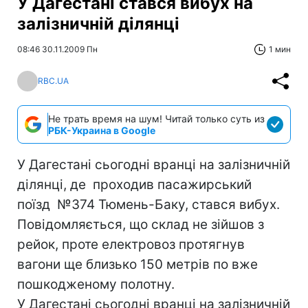
У Дагестані стався вибух на
залізничній ділянці
08:46 30.11.2009 Пн
1 мин
RBC.UA
Не трать время на шум! Читай только суть из
РБК-Украина в Google
У Дагестані сьогодні вранці на залізничній
ділянці, де проходив пасажирський
поїзд №374 Тюмень-Баку, стався вибух.
Повідомляється, що склад не зійшов з
рейок, проте електровоз протягнув
вагони ще близько 150 метрів по вже
пошкодженому полотну.
У Дагестані сьогодні вранці на залізничній