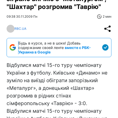
"Шахтар" розгромив "Таврію"
09:38 30.11.2009 Пн
2 мин
RBC.UA
Будь в курсе, а не в шоке! Добавь
содержание своей ленте
вместе с РБК-
Украина в Google
Відбулися матчі 15-го туру чемпіонату
України з футболу. Київське «Динамо» не
зуміло на виїзді обіграти запорізький
«Металург», а донецький «Шахтар»
розгромив в рідних стінах
сімферопольську «Таврію» - 3:0.
Відбулися матчі 15-го туру чемпіонату