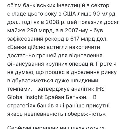
об'єм банківських інвестицій в сектор
складе цього року в США лише 90 млрд
дол., тоді як в 2008 р. цей показник досяг
майже 290 млрд, а в 2007-му - був
зафіксований рекорд в 617 млрд дол.
«Банки дійсно встигли накопичити
достатньо грошей для відновлення
фінансування крупних операцій. Проте я
не думаю, що процес відновлення ринку
відбуватиметься дуже швидкими
темпами, - затверджує аналітик IHS
Global Insight Брайан Бетьюн. - В
стратегіях банків як і раніше присутні
якась невпевненість і обережність».
Серйозні перепони на шляху охочих