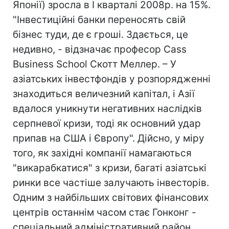
Японії) зросла в I кварталі 2008р. на 15%.
"Інвестиційні банки переносять свій
бізнес туди, де є гроші. Здається, це
недивно, - відзначає професор Cass
Business School Скотт Меллер. – У
азіатських інвестфондів у розпорядженні
знаходиться величезний капітал, і Азії
вдалося уникнути негативних наслідків
серпневої кризи, тоді як основний удар
припав на США і Європу". Дійсно, у міру
того, як західні компанії намагаються
"викарабкатися" з кризи, багаті азіатські
ринки все частіше залучають інвесторів.
Одним з найбільших світових фінансових
центрів останнім часом стає Гонконг -
спеціальний адміністративний район