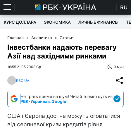
RU
КУРС ДОЛЛАРА
ЭКОНОМИКА
ЛИЧНЫЕ ФИНАНСЫ
T
Главная
»
Аналитика
»
Статьи
Інвестбанки надають перевагу
Азії над західними ринками
16:55 21.05.2008 Ср
3 мин
RBC.UA
Не трать время на шум! Читай только суть из
РБК-Украина в Google
США і Європа досі не можуть оговтатися
від серпневої кризи кредитів рівня