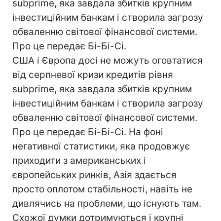
subprime, яка завдала збитків крупним
інвестиційним банкам і створила загрозу
обваленню світової фінансової системи.
Про це передає Бі-Бі-Сі.
США і Європа досі не можуть оговтатися
від серпневої кризи кредитів рівня
subprime, яка завдала збитків крупним
інвестиційним банкам і створила загрозу
обваленню світової фінансової системи.
Про це передає Бі-Бі-Сі. На фоні
негативної статистики, яка продовжує
приходити з американських і
європейських ринків, Азія здається
просто оплотом стабільності, навіть не
дивлячись на проблеми, що існують там.
Схожої думки дотримуються і крупні