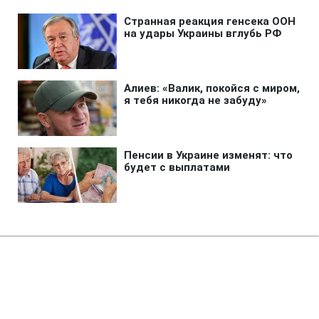
Главная
»
Аналитика
»
Статьи
У Пакистані бойовики скоїли
черговий напад на колону НАТО