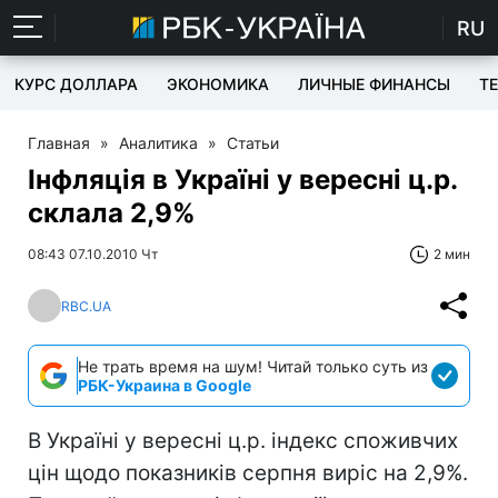
RU
КУРС ДОЛЛАРА
ЭКОНОМИКА
ЛИЧНЫЕ ФИНАНСЫ
T
Главная
»
Аналитика
»
Статьи
Інфляція в Україні у вересні ц.р.
склала 2,9%
08:43 07.10.2010 Чт
2 мин
RBC.UA
Не трать время на шум! Читай только суть из
РБК-Украина в Google
В Україні у вересні ц.р. індекс споживчих
цін щодо показників серпня виріс на 2,9%.