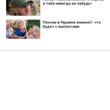
Главная
»
Аналитика
»
Статьи
Мінохоронздоров'я: В Україні
кількість смертей від грипу і
ГРВІ збільшилося до 381
людини
11:30 22.11.2009 Вс
2 мин