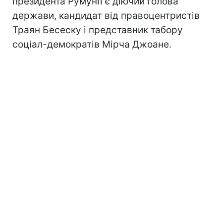
президента Румунії є діючий голова
держави, кандидат від правоцентристів
Траян Бесеску і представник табору
соціал-демократів Мірча Джоане.