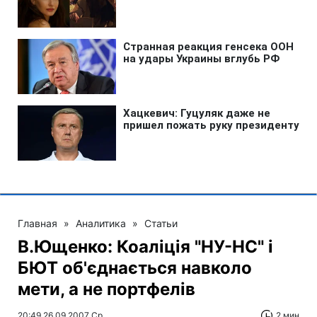
Главная
»
Аналитика
»
Статьи
В.Ющенко: Коаліція "НУ-НС" і
БЮТ об'єднається навколо
мети, а не портфелів
20:49 26.09.2007 Ср
2 мин