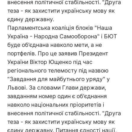
внесення політичної стабільності. "Друга
теза - як захистити українську мову як
єдину державну.
Парламентська коаліція блоків "Наша
Україна - Народна Самооборона" і БЮТ
буде об'єднана навколо мети, а не
портфелів. Про це заявив Президент
України Віктор Ющенко під час
регіонального телемосту під назвою
"Завдання для майбутнього уряду" у
Львові. За словами Глави держави,
завданням номер один є об'єднання
навколо національних пріоритетів і
внесення політичної стабільності. "Друга
теза - як захистити українську мову як
єдину державну. Питання єдності нації,