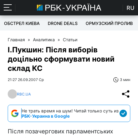
RU
ОБСТРЕЛ КИЕВА
DRONE DEALS
ОРМУЗСКИЙ ПРОЛИВ
Главная
»
Аналитика
»
Статьи
І.Пукшин: Після виборів
доцільно сформувати новий
склад КС
21:27 26.09.2007 Ср
3 мин
RBC.UA
Не трать время на шум! Читай только суть из
РБК-Украина в Google
Після позачергових парламентських