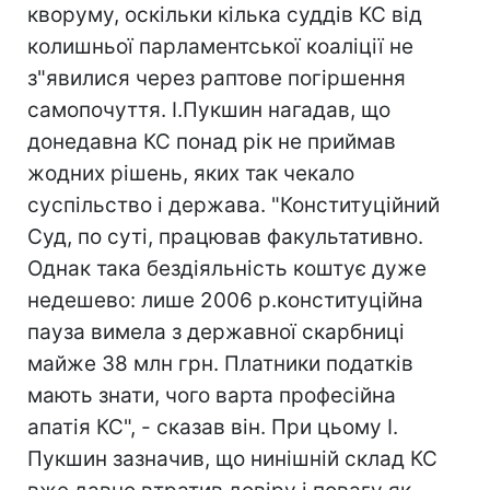
кворуму, оскільки кілька суддів КС від
колишньої парламентської коаліції не
з"явилися через раптове погіршення
самопочуття. І.Пукшин нагадав, що
донедавна КС понад рік не приймав
жодних рішень, яких так чекало
суспільство і держава. "Конституційний
Суд, по суті, працював факультативно.
Однак така бездіяльність коштує дуже
недешево: лише 2006 р.конституційна
пауза вимела з державної скарбниці
майже 38 млн грн. Платники податків
мають знати, чого варта професійна
апатія КС", - сказав він. При цьому І.
Пукшин зазначив, що нинішній склад КС