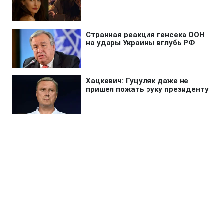
Главная
»
Аналитика
»
Статьи
В.Ющенко: Новий Кабмін
повинен сформувати бюджет
"розумного дефіциту"