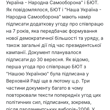
Україна - Народна Самооборона" і БЮТ.
Як повідомлялося, БЮТ і "Наша Україна -
Народна Самооборона" мають намір
підписати додаткову угоду про співпрацю
на 7 років, яка передбачає формування
нової демократичної більшості та уряду, а
також загальні дії під час президентської
кампанії. Документ планувалося
підписати до 30 вересня. Як відомо,
перша угода про співпрацю БЮТ з
"Нашою Україною" була підписана у
Верховній Раді ще в лютому ц.р. Три
частини документу багато в чому
повторювали тексти попередніх угод цих
політичних сил, підписаних, зокрема,
після парламентських виборів-2006. У