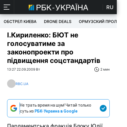
RU
ОБСТРЕЛ КИЕВА
DRONE DEALS
ОРМУЗСКИЙ ПРОЛИВ
І.Кириленко: БЮТ не
голосуватиме за
законопроекти про
підвищення соцстандартів
13:27 22.09.2009 Вт
2 мин
RBC.UA
Не трать время на шум! Читай только
суть из
РБК-Украина в Google
Парламентська фракція Блоку Юлії