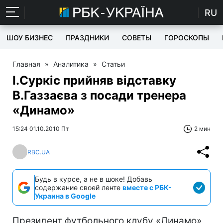
RU
ШОУ БИЗНЕС
ПРАЗДНИКИ
СОВЕТЫ
ГОРОСКОПЫ
Главная
»
Аналитика
»
Статьи
І.Суркіс прийняв відставку
В.Газзаєва з посади тренера
«Динамо»
15:24 01.10.2010 Пт
2 мин
RBC.UA
Будь в курсе, а не в шоке! Добавь
содержание своей ленте
вместе с РБК-
Украина в Google
Президент футбольного клубу «Динамо»