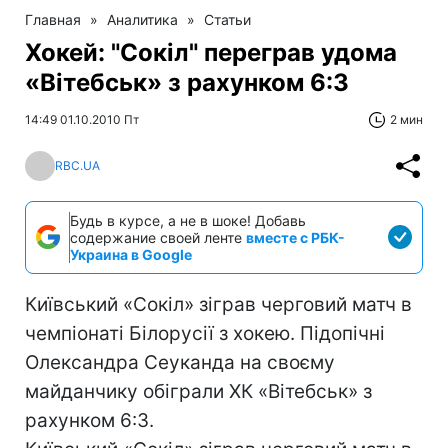
Главная
»
Аналитика
»
Статьи
Хокей: "Сокіл" переграв удома
«Вітебськ» з рахунком 6:3
14:49 01.10.2010 Пт
2 мин
RBC.UA
Будь в курсе, а не в шоке! Добавь
содержание своей ленте
вместе с РБК-
Украина в Google
Київський «Сокіл» зіграв черговий матч в
чемпіонаті Білорусії з хокею. Підопічні
Олександра Сеуканда на своєму
майданчику обіграли ХК «Вітебськ» з
рахунком 6:3.