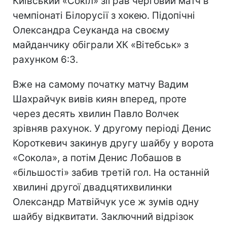
Київський «Сокіл» зіграв черговий матч в
чемпіонаті Білорусії з хокею. Підопічні
Олександра Сеуканда на своєму
майданчику обіграли ХК «Вітебськ» з
рахунком 6:3.
Вже на самому початку матчу Вадим
Шахрайчук вивів киян вперед, проте
через десять хвилин Павло Волчек
зрівняв рахунок. У другому періоді Денис
Короткевич закинув другу шайбу у ворота
«Сокола», а потім Денис Лобашов в
«більшості» забив третій гол. На останній
хвилині другої двадцятихвилинки
Олександр Матвійчук усе ж зумів одну
шайбу відквитати. Заключний відрізок