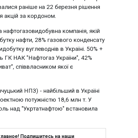
валися раніше на 22 березня рішення
 акцій за кордоном.
а нафтогазовидобувна компанія, якій
бутку нафти, 28% газового конденсату
видобутку вуглеводнів в Україні. 50% +
ть ГК НАК "Нафтогаз України", 42%
ват", співвласником якої є
чуцький НПЗ) - найбільший в Україні
ектною потужністю 18,6 млн т. У
оль над "Укртатнафтою" встановила
главное! Подпишитесь на наши