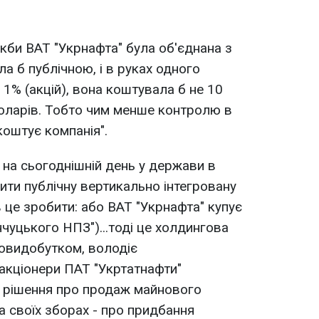
якби ВАТ "Укрнафта" була об'єднана з
а б публічною, і в руках одного
 1% (акцій), вона коштувала б не 10
оларів. Тобто чим менше контролю в
коштує компанія".
о на сьогоднішній день у держави в
ити публічну вертикально інтегровану
в це зробити: або ВАТ "Укрнафта" купує
нчуцького НПЗ")...тоді це холдингова
товидобутком, володіє
акціонери ПАТ "Укртатнафти"
х рішення про продаж майнового
а своїх зборах - про придбання