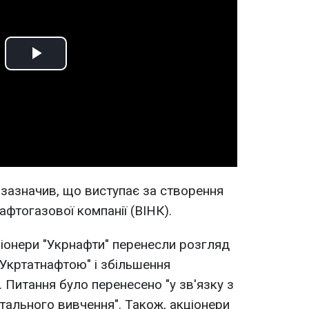
Play
Video
зазначив, що виступає за створення
афтогазової компанії (ВІНК).
іонери "Укрнафти" перенесли розгляд
"Укртатнафтою" і збільшення
. Питання було перенесено "у зв'язку з
тального вивчення". Також, акціонери