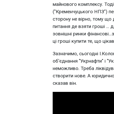
майнового комплексу. Тод
("Кременчуцького НПЗ") пе
сторону не вірно, тому що 
питання де взяти гроші ... 
зовнішні ринки фінансові..
ці гроші купити те, що цікав
Зазначимо, сьогодні І.Кол
об'єднання "Укрнафти" і "У
неможливо. Треба ліквідув
створити нове. А юридично,
сказав він.