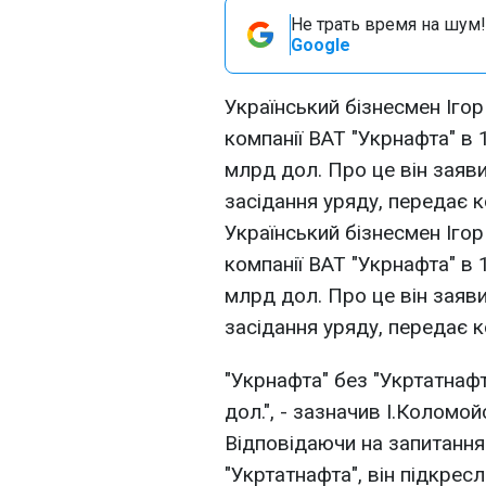
Не трать время на шум!
Google
Український бізнесмен Іго
компанії ВАТ "Укрнафта" в 
млрд дол. Про це він заяв
засідання уряду, передає 
Український бізнесмен Іго
компанії ВАТ "Укрнафта" в 
млрд дол. Про це він заяв
засідання уряду, передає 
"Укрнафта" без "Укртатнаф
дол.", - зазначив І.Коломой
Відповідаючи на запитання
"Укртатнафта", він підкресл