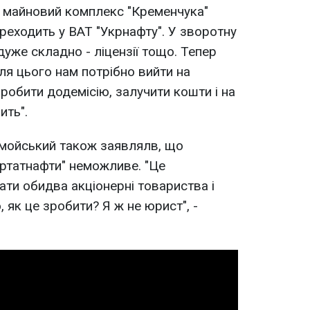
і майновий комплекс "Кременчука"
реходить у ВАТ "Укрнафту". У зворотну
дуже складно - ліцензії тощо. Тепер
для цього нам потрібно вийти на
.зробити додемісію, залучити кошти і на
ить".
омойський також заявлялв, що
кртатнафти" неможливе. "Це
ати обидва акціонерні товариства і
 як це зробити? Я ж не юрист", -