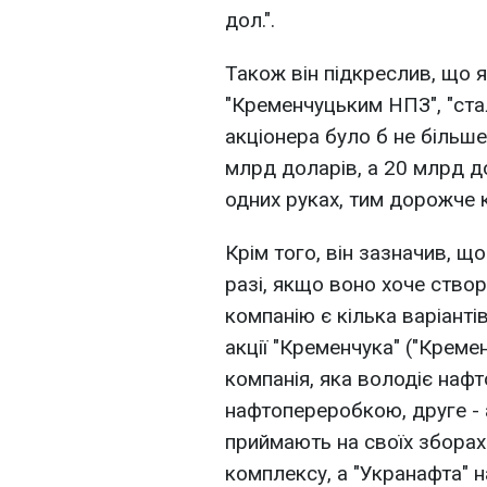
дол.".
Також він підкреслив, що 
"Кременчуцьким НПЗ", "стал
акціонера було б не більше
млрд доларів, а 20 млрд д
одних руках, тим дорожче 
Крім того, він зазначив, щ
разі, якщо воно хоче створ
компанію є кілька варіанті
акції "Кременчука" ("Креме
компанія, яка володіє наф
нафтопереробкою, друге - 
приймають на своїх збора
комплексу, а "Укранафта" н