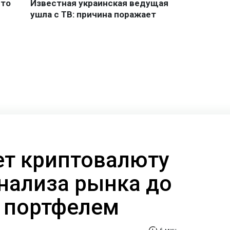
ает криптовалюту
анализа рынка до
 портфелем