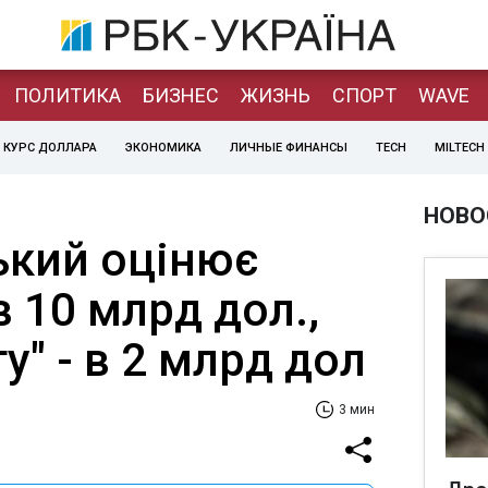
ПОЛИТИКА
БИЗНЕС
ЖИЗНЬ
СПОРТ
WAVE
КУРС ДОЛЛАРА
ЭКОНОМИКА
ЛИЧНЫЕ ФИНАНСЫ
TECH
MILTECH
НОВО
ький оцінює
в 10 млрд дол.,
у" - в 2 млрд дол
3 мин