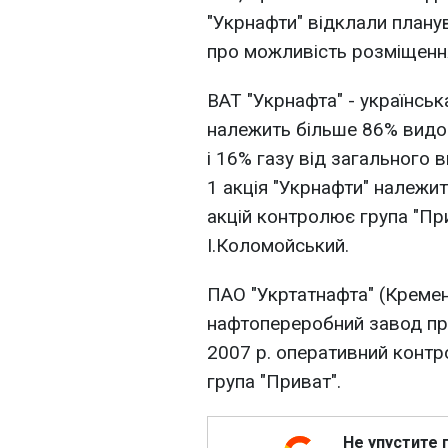
"Укрнафти" відклали плану
про можливість розміщення
ВАТ "Укрнафта" - українськ
належить більше 86% видо
і 16% газу від загального 
1 акція "Укрнафти" належи
акцій контролює група "При
І.Коломойський.
ПАО "Укртатнафта" (Кремен
нафтопереробний завод про
2007 р. оперативний контр
група "Приват".
Не упустите 