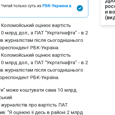
Дро
рос
 Читай только суть из
РБК-Украина в
и в
(ви
р Коломойський оцінює вартість
10 млрд дол., а ПАТ "Укртатнафта" - в 2
ив журналістам після сьогоднішнього
кореспондент РБК-Україна.
р Коломойський оцінює вартість
10 млрд дол., а ПАТ "Укртатнафта" - в 2
ив журналістам після сьогоднішнього
кореспондент РБК-Україна.
ти" може коштувати сама 10 млрд
ський.
 журналістів про вартість ПАТ
ив: "Я оцінюю її десь в районі 2 млрд