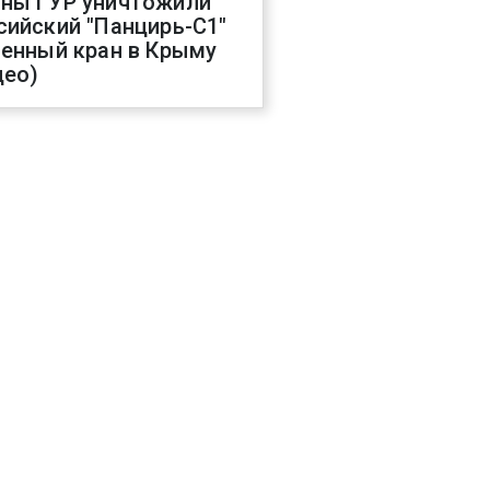
ны ГУР уничтожили
сийский "Панцирь-С1"
оенный кран в Крыму
део)