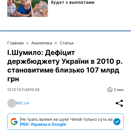
Главная
»
Аналитика
»
Статьи
І.Шумило: Дефіцит
держбюджету України в 2010 р.
становитиме близько 107 млрд
грн
12:12 13.11.2010 Сб
3 мин
RBC.UA
Не трать время на шум! Читай только суть из
РБК-Украина в Google