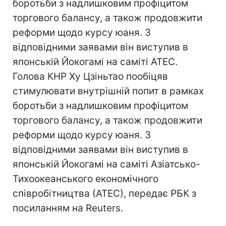
боротьби з надлишковим профіцитом
торгового балансу, а також продовжити
реформи щодо курсу юаня. З
відповідними заявами він виступив в
японській Йокогамі на саміті АТЕС.
Голова КНР Ху Цзіньтао пообіцяв
стимулювати внутрішній попит в рамках
боротьби з надлишковим профіцитом
торгового балансу, а також продовжити
реформи щодо курсу юаня. З
відповідними заявами він виступив в
японській Йокогамі на саміті Азіатсько-
Тихоокеанського економічного
співробітництва (АТЕС), передає РБК з
посиланням на Reuters.