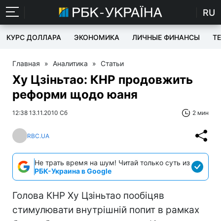
RU
КУРС ДОЛЛАРА
ЭКОНОМИКА
ЛИЧНЫЕ ФИНАНСЫ
T
Главная
»
Аналитика
»
Статьи
Ху Цзіньтао: КНР продовжить
реформи щодо юаня
12:38 13.11.2010 Сб
2 мин
RBC.UA
Не трать время на шум! Читай только суть из
РБК-Украина в Google
Голова КНР Ху Цзіньтао пообіцяв
стимулювати внутрішній попит в рамках