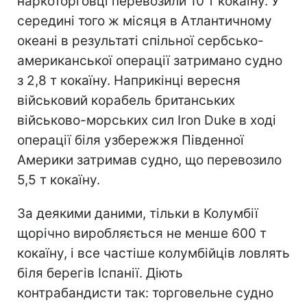
наркоторговці перевозили 10 т кокаїну. У
середині того ж місяця в Атлантичному
океані в результаті спільної сербсько-
американської операції затримано судно
з 2,8 т кокаїну. Наприкінці вересня
військовий корабель британських
військово-морських сил Iron Duke в ході
операції біля узбережжя Південної
Америки затримав судно, що перевозило
5,5 т кокаїну.
За деякими даними, тільки в Колумбії
щорічно виробляється не менше 600 т
кокаїну, і все частіше колумбійців ловлять
біля берегів Іспанії. Діють
контрабандисти так: торговельне судно