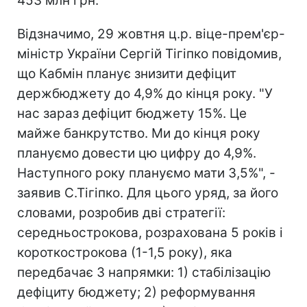
453 млн грн.
Відзначимо, 29 жовтня ц.р. віце-прем'єр-
міністр України Сергій Тігіпко повідомив,
що Кабмін планує знизити дефіцит
держбюджету до 4,9% до кінця року. "У
нас зараз дефіцит бюджету 15%. Це
майже банкрутство. Ми до кінця року
плануємо довести цю цифру до 4,9%.
Наступного року плануємо мати 3,5%", -
заявив С.Тігіпко. Для цього уряд, за його
словами, розробив дві стратегії:
середньострокова, розрахована 5 років і
короткострокова (1-1,5 року), яка
передбачає 3 напрямки: 1) стабілізацію
дефіциту бюджету; 2) реформування