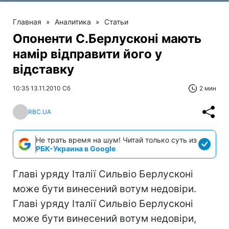
Главная
»
Аналитика
»
Статьи
Опоненти С.Берлусконі мають
намір відправити його у
відставку
10:35 13.11.2010 Сб
2 мин
RBC.UA
Не трать время на шум! Читай только суть из
РБК-Украина в Google
Главі уряду Італії Сильвіо Берлусконі
може бути винесений вотум недовіри.
Главі уряду Італії Сильвіо Берлусконі
може бути винесений вотум недовіри,