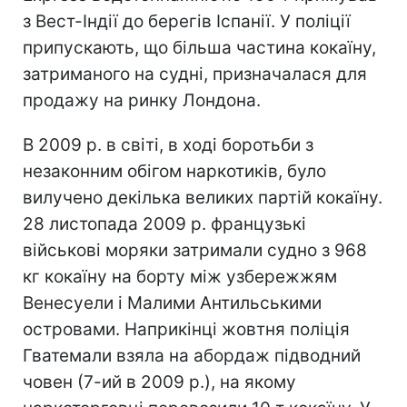
з Вест-Індії до берегів Іспанії. У поліції
припускають, що більша частина кокаїну,
затриманого на судні, призначалася для
продажу на ринку Лондона.
В 2009 р. в світі, в ході боротьби з
незаконним обігом наркотиків, було
вилучено декілька великих партій кокаїну.
28 листопада 2009 р. французькі
військові моряки затримали судно з 968
кг кокаїну на борту між узбережжям
Венесуели і Малими Антильськими
островами. Наприкінці жовтня поліція
Гватемали взяла на абордаж підводний
човен (7-ий в 2009 р.), на якому