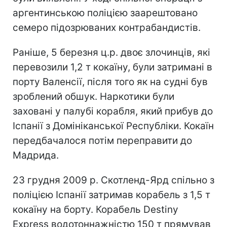
аргентинською поліцією заарештовано
семеро підозрюваних контрабандистів.
Раніше, 5 березня ц.р. двоє злочинців, які
перевозили 1,2 т кокаїну, були затримані в
порту Валенсії, після того як на судні був
зроблений обшук. Наркотики були
заховані у палубі корабля, який прибув до
Іспанії з Домініканської Республіки. Кокаїн
передбачалося потім переправити до
Мадрида.
23 грудня 2009 р. Скотленд-Ярд спільно з
поліцією Іспанії затримав корабель з 1,5 т
кокаїну на борту. Корабель Destiny
Express водотоннажністю 150 т прямував