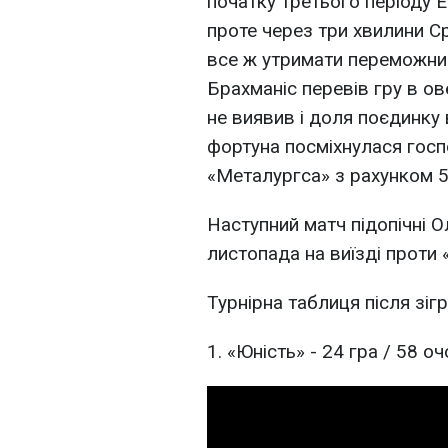
початку третього періоду Е
проте через три хвилини С
все ж утримати переможний
Брахманіс перевів гру в о
не виявив і доля поєдинку в
фортуна посміхнулася гос
«Металургса» з рахунком 5
Наступний матч підопічні 
листопада на виїзді проти
Турнірна таблиця після зігр
1. «Юність» - 24 гра / 58 оч