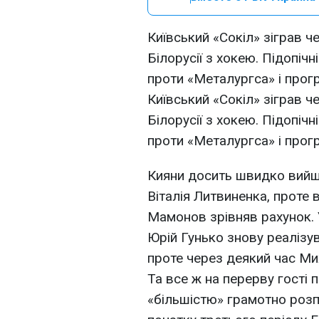
Київський «Сокіл» зіграв ч
Білорусії з хокею. Підопіч
проти «Металургса» і прогр
Київський «Сокіл» зіграв ч
Білорусії з хокею. Підопіч
проти «Металургса» і прогр
Кияни досить швидко вийш
Віталія Литвиненка, проте
Мамонов зрівняв рахунок. 
Юрій Гунько знову реалізу
проте через деякий час Ми
Та все ж на перерву гості 
«більшістю» грамотно роз