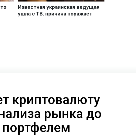
ает криптовалюту
анализа рынка до
 портфелем