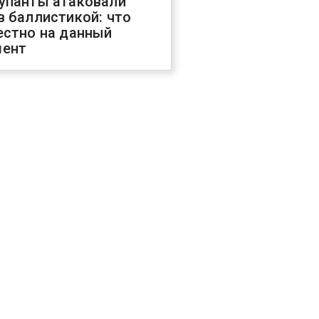
упанты атаковали
в баллистикой: что
естно на данный
ент