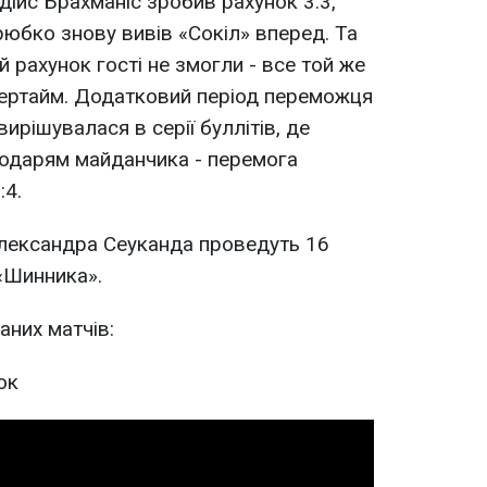
дійс Брахманіс зробив рахунок 3:3,
рюбко знову вивів «Сокіл» вперед. Та
 рахунок гості не змогли - все той же
вертайм. Додатковий період переможця
ирішувалася в серії буллітів, де
подарям майданчика - перемога
:4.
Олександра Сеуканда проведуть 16
 «Шинника».
аних матчів:
ок