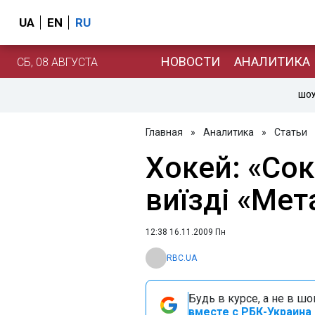
UA
EN
RU
НОВОСТИ
АНАЛИТИКА
СБ, 08 АВГУСТА
ШОУ
Главная
»
Аналитика
»
Статьи
Хокей: «Сок
виїзді «Мет
12:38 16.11.2009 Пн
RBC.UA
Будь в курсе, а не в ш
вместе с РБК-Украина 