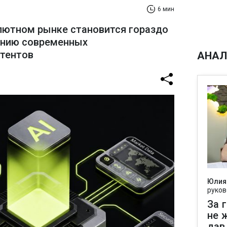
6 мин
лютном рынке становится гораздо
ению современных
стентов
АНАЛ
Юлия
руков
За 
не 
дав