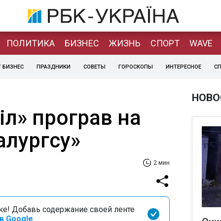
ПОЛИТИКА
БИЗНЕС
ЖИЗНЬ
СПОРТ
WAVE
 БИЗНЕС
ПРАЗДНИКИ
СОВЕТЫ
ГОРОСКОПЫ
ИНТЕРЕСНОЕ
С
НОВО
іл» програв на
алургсу»
2 мин
оке! Добавь содержание своей ленте
в Google