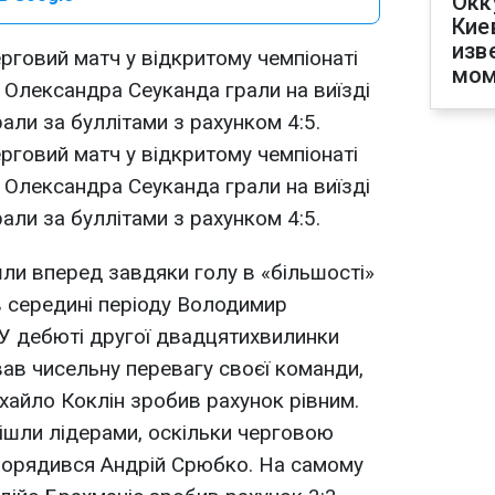
Окк
Кие
изв
ерговий матч у відкритому чемпіонаті
мом
ні Олександра Сеуканда грали на виїзді
али за буллітами з рахунком 4:5.
ерговий матч у відкритому чемпіонаті
ні Олександра Сеуканда грали на виїзді
али за буллітами з рахунком 4:5.
ли вперед завдяки голу в «більшості»
 в середині періоду Володимир
У дебюті другої двадцятихвилинки
вав чисельну перевагу своєї команди,
хайло Коклін зробив рахунок рівним.
пішли лідерами, оскільки черговою
порядився Андрій Срюбко. На самому