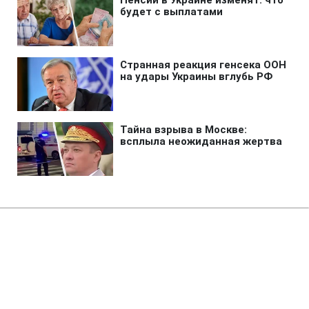
Главная
»
Аналитика
»
Статьи
В Ірландії масово страйкують
держслужбовці
12:11 24.11.2009 Вт
2 мин