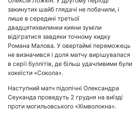
Олексій Ложкін. У другому періоді
закинутих шайб глядачі не побачили, і
лише в середині третьої
двадцятихвилинки кияни зуміли
відігратися завдяки точному кидку
Романа Малова. У овертаймі переможець
не визначився і доля матчу вирішувалася
в серії буллітів, де більш удачливими були
хокеїсти «Сокола».
Наступний матч підопічні Олександра
Сеуканда проведуть 2 грудня на виїзді
проти могильовського «Хімволокна».