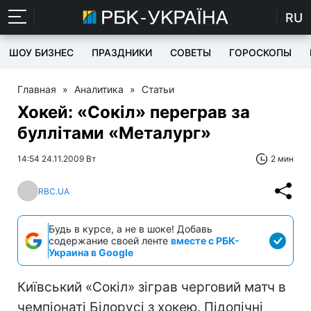
RU
ШОУ БИЗНЕС
ПРАЗДНИКИ
СОВЕТЫ
ГОРОСКОПЫ
Главная
»
Аналитика
»
Статьи
Хокей: «Сокіл» переграв за
буллітами «Металург»
14:54 24.11.2009 Вт
2 мин
RBC.UA
Будь в курсе, а не в шоке! Добавь
содержание своей ленте
вместе с РБК-
Украина в Google
Київський «Сокіл» зіграв черговий матч в
чемпіонаті Білорусі з хокею. Підопічні