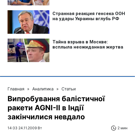
Главная
»
Аналитика
»
Статьи
Випробування балістичної
ракети AGNI-II в Індії
закінчилися невдало
14:33 24.11.2009 Вт
2 мин