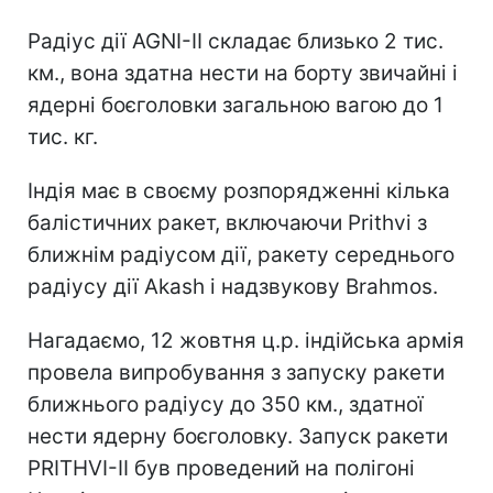
Радіус дії AGNI-II складає близько 2 тис.
км., вона здатна нести на борту звичайні і
ядерні боєголовки загальною вагою до 1
тис. кг.
Індія має в своєму розпорядженні кілька
балістичних ракет, включаючи Prithvi з
ближнім радіусом дії, ракету середнього
радіусу дії Akash і надзвукову Brahmos.
Нагадаємо, 12 жовтня ц.р. індійська армія
провела випробування з запуску ракети
ближнього радіусу до 350 км., здатної
нести ядерну боєголовку. Запуск ракети
PRITHVI-II був проведений на полігоні