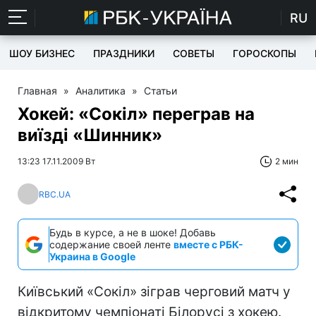
RU
ШОУ БИЗНЕС
ПРАЗДНИКИ
СОВЕТЫ
ГОРОСКОПЫ
Главная
»
Аналитика
»
Статьи
Хокей: «Сокіл» переграв на
виїзді «Шинник»
13:23 17.11.2009 Вт
2 мин
RBC.UA
Будь в курсе, а не в шоке! Добавь
содержание своей ленте
вместе с РБК-
Украина в Google
Київський «Сокіл» зіграв черговий матч у
відкритому чемпіонаті Білорусі з хокею.