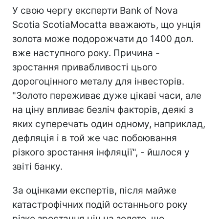
У свою чергу експерти Bank of Nova
Scotia ScotiaMocatta вважають, що унція
золота може подорожчати до 1400 дол.
вже наступного року. Причина -
зростання привабливості цього
дорогоцінного металу для інвесторів.
"Золото переживає дуже цікаві часи, але
на ціну впливає безліч факторів, деякі з
яких суперечать один одному, наприклад,
дефляція і в той же час побоювання
різкого зростання інфляції", - йшлося у
звіті банку.
За оцінками експертів, після майже
катастрофічних подій останнього року
різке зростання цін на золото, що