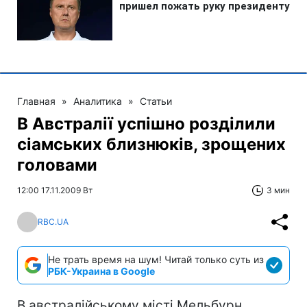
Главная
»
Аналитика
»
Статьи
В Австралії успішно розділили
сіамських близнюків, зрощених
головами
12:00 17.11.2009 Вт
3 мин
RBC.UA
Не трать время на шум! Читай только суть из
РБК-Украина в Google
В австралійському місті Мельбурн