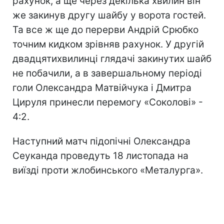
рахунок, а ще через декілька хвилин він
же закинув другу шайбу у ворота гостей.
Та все ж ще до перерви Андрій Срюбко
точним кидком зрівняв рахунок. У другій
двадцятихвилинці глядачі закинутих шайб
не побачили, а в завершальному періоді
голи Олександра Матвійчука і Дмитра
Цируля принесли перемогу «Соколові» -
4:2.
Наступний матч підопічні Олександра
Сеуканда проведуть 18 листопада на
виїзді проти жлобинського «Металурга».