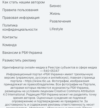
Как стать нашим автором
Бизнес
Правила пользования
Жизнь
Правовая информация
Развлечения
Политика
Lifestyle
конфиденциальности
Контакты
Команда
Вакансии в РБК-Украина
Разместить рекламу
Идентификатор онлайн-медиа в Реестре субъектов в сфере медиа
— R40-05347
Информационный портал «РБК-Украина» имеет трехязычную
версию (украинскую, русскую и английскую), главная страница
портала –
https://www.rbc.ua
. Фотографии, изображения
принадлежат их правообладателям. Все фотографии на Портале,
авторами которых являются журналисты РБК-Украина,
размещены на условиях лицензии Creative Commons Attribution
4.0 International. Редакция РБК-Украина может не разделять точку
зрения авторов. Оценочные суждения не подлежат
опровержению и подтверждению их правдивости. За
достоверность и содержание рекламы ответственность несет
рекламодатель. Материалы, обозначенные плашкой: "Пресс-