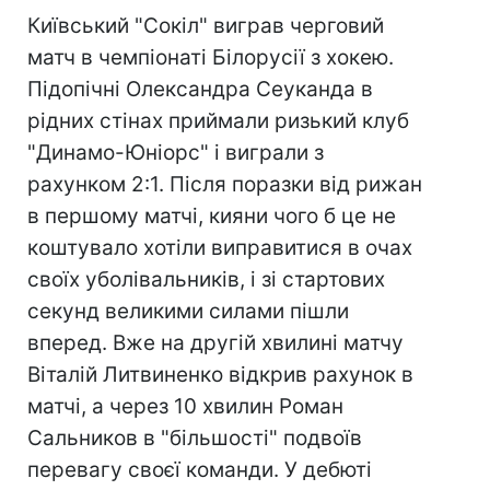
Київський "Сокіл" виграв черговий
матч в чемпіонаті Білорусії з хокею.
Підопічні Олександра Сеуканда в
рідних стінах приймали ризький клуб
"Динамо-Юніорс" і виграли з
рахунком 2:1. Після поразки від рижан
в першому матчі, кияни чого б це не
коштувало хотіли виправитися в очах
своїх уболівальників, і зі стартових
секунд великими силами пішли
вперед. Вже на другій хвилині матчу
Віталій Литвиненко відкрив рахунок в
матчі, а через 10 хвилин Роман
Сальников в "більшості" подвоїв
перевагу своєї команди. У дебюті