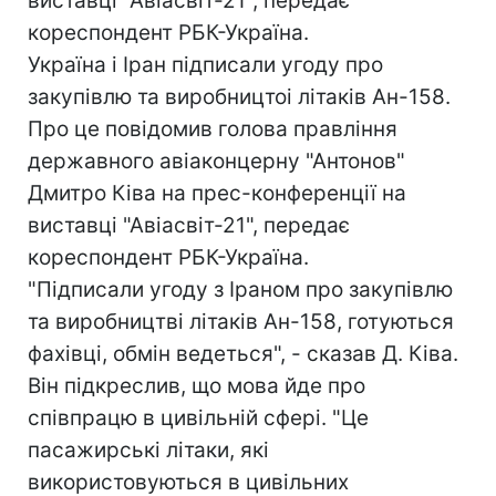
виставці "Авіасвіт-21", передає
кореспондент РБК-Україна.
Україна і Іран підписали угоду про
закупівлю та виробництоі літаків Ан-158.
Про це повідомив голова правління
державного авіаконцерну "Антонов"
Дмитро Ківа на прес-конференції на
виставці "Авіасвіт-21", передає
кореспондент РБК-Україна.
"Підписали угоду з Іраном про закупівлю
та виробництві літаків Ан-158, готуються
фахівці, обмін ведеться", - сказав Д. Ківа.
Він підкреслив, що мова йде про
співпрацю в цивільній сфері. "Це
пасажирські літаки, які
використовуються в цивільних