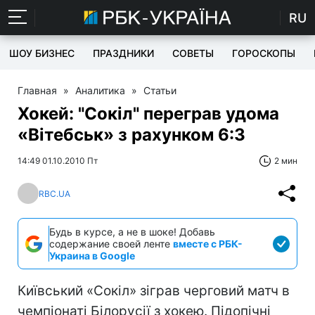
RU
ШОУ БИЗНЕС
ПРАЗДНИКИ
СОВЕТЫ
ГОРОСКОПЫ
Главная
»
Аналитика
»
Статьи
Хокей: "Сокіл" переграв удома
«Вітебськ» з рахунком 6:3
14:49 01.10.2010 Пт
2 мин
RBC.UA
Будь в курсе, а не в шоке! Добавь
содержание своей ленте
вместе с РБК-
Украина в Google
Київський «Сокіл» зіграв черговий матч в
чемпіонаті Білорусії з хокею. Підопічні