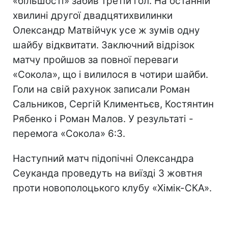
«більшості» забив третій гол. На останній
хвилині другої двадцятихвилинки
Олександр Матвійчук усе ж зумів одну
шайбу відквитати. Заключний відрізок
матчу пройшов за повної переваги
«Сокола», що і вилилося в чотири шайби.
Голи на свій рахунок записали Роман
Сальников, Сергій Климентьєв, Костянтин
Рябенко і Роман Малов. У результаті -
перемога «Сокола» 6:3.
Наступний матч підопічні Олександра
Сеуканда проведуть на виїзді 3 жовтня
проти новополоцького клубу «Хімік-СКА».