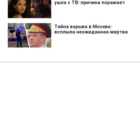
Главная
»
Аналитика
»
Статьи
Єврокомісар: Європейська
перспектива України не
викликає сумнівів
14:11 01.10.2010 Пт
4 мин
RBC.UA