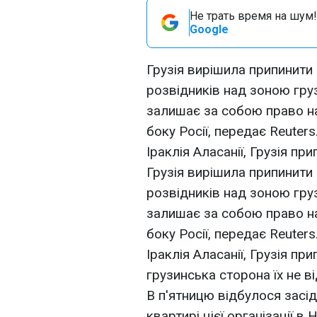
Не трать время на шум!
Google
Грузія вирішила припинити 
розвідників над зоною гру
залишає за собою право на
боку Росії, передає Reuter
Іраклія Аласанії, Грузія пр
Грузія вирішила припинити 
розвідників над зоною гру
залишає за собою право на
боку Росії, передає Reuter
Іраклія Аласанії, Грузія пр
грузинська сторона їх не ві
В п'ятницю відбулося засі
квартирі цієї організації в