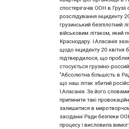
спостерігачів ООН в Грузі
розслідування інциденту 20
грузинський безпілотний л
військовим літаком, який по
Краснодару. І.Аласанія за
щодо інциденту 20 квітня 
підтвердилося, що проблем
стосується грузино-российс
"Абсолютна більшість в Рад
що наш літак збитий російс
І.Аласанія. За його словам
припинити такі провокаційн
залишитися в миротворчому
засіданні Ради безпеки ОО
процесу і висловила вимог