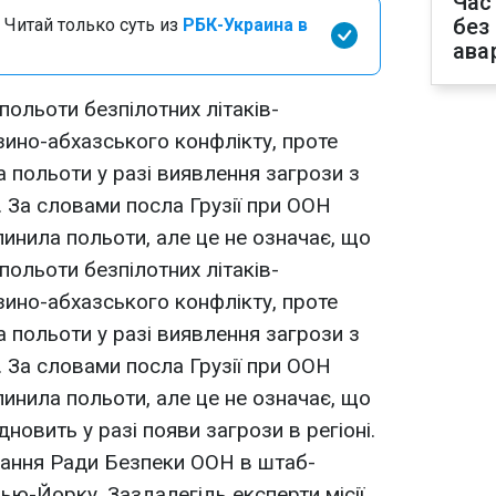
Час
без
 Читай только суть из
РБК-Украина в
ава
польоти безпілотних літаків-
зино-абхазського конфлікту, проте
 польоти у разі виявлення загрози з
s. За словами посла Грузії при ООН
ипинила польоти, але це не означає, що
польоти безпілотних літаків-
зино-абхазського конфлікту, проте
 польоти у разі виявлення загрози з
s. За словами посла Грузії при ООН
ипинила польоти, але це не означає, що
дновить у разі появи загрози в регіоні.
дання Ради Безпеки ООН в штаб-
 Нью-Йорку. Заздалегідь експерти місії