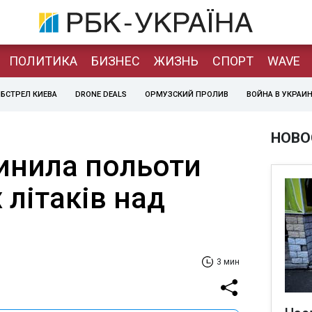
ПОЛИТИКА
БИЗНЕС
ЖИЗНЬ
СПОРТ
WAVE
БСТРЕЛ КИЕВА
DRONE DEALS
ОРМУЗСКИЙ ПРОЛИВ
ВОЙНА В УКРАИ
НОВО
пинила польоти
 літаків над
3 мин