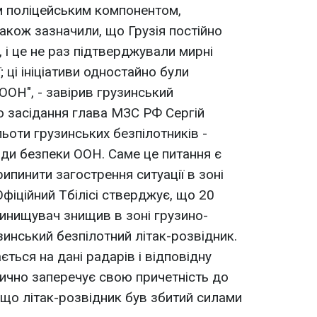
м поліцейським компонентом,
також зазначили, що Грузія постійно
, і це не раз підтверджували мирні
ї; ці ініціативи одностайно були
ООН", - завірив грузинський
 засідання глава МЗС РФ Сергій
ьоти грузинських безпілотників -
ди безпеки ООН. Саме це питання є
ипинити загострення ситуації в зоні
Офіційний Тбілісі стверджує, що 20
винищувач знищив в зоні грузино-
зинський безпілотний літак-розвідник.
ться на дані радарів і відповідну
рично заперечує свою причетність до
, що літак-розвідник був збитий силами