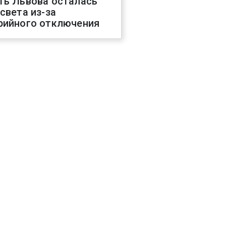
ть Львова осталась
 света из-за
рийного отключения