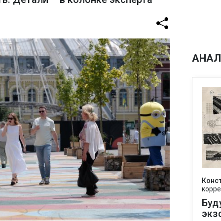
АНАЛ
Конс
корре
Буд
экз