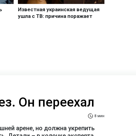
ез. Он переехал
8 мин
шней арене, но должна укрепить
ь. Детали – в колонке эксперта