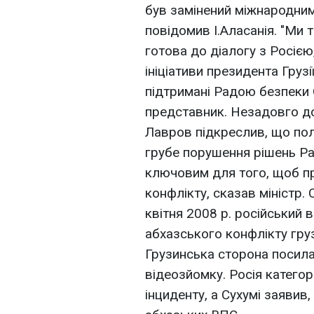
був замінений міжнародни
повідомив І.Аласанія. "Ми 
готова до діалогу з Росією
ініціативи президента Грузі
підтримані Радою безпеки 
представник. Незадовго до
Лавров підкреслив, що пол
грубе порушення рішень Ра
ключовим для того, щоб пр
конфлікту, сказав міністр. 
квітня 2008 р. російський 
абхазського конфлікту гру
Грузинська сторона посилає
відеозйомку. Росія катего
інциденту, а Сухумі заявив