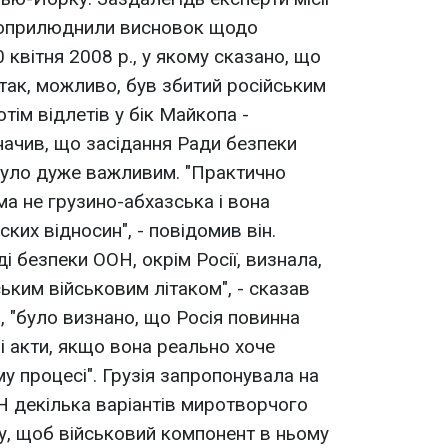
ї оприлюднили висновок щодо
 квітня 2008 р., у якому сказано, що
ітак, можливо, був збитий російським
тім відлетів у бік Майкопа -
значив, що засідання Ради безпеки
було дуже важливим. "Практично
а не грузино-абхазська і вона
ких відносин", - повідомив він.
і безпеки ООН, окрім Росії, визнала,
ьким військовим літаком", - сказав
и, "було визнано, що Росія повинна
і акти, якщо вона реально хоче
 процесі". Грузія запропонувала на
Н декілька варіантів миротворчого
у, щоб військовий компонент в ньому