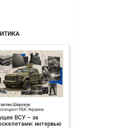
ИТИКА
тантин Широкун
спондент РБК-Украина
ущее ВСУ – за
оскелетами: интервью