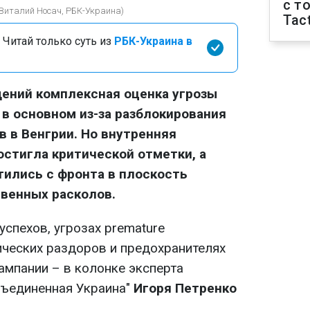
с т
(Виталий Носач, РБК-Украина)
Tact
 Читай только суть из
РБК-Украина в
ений комплексная оценка угрозы
 в основном из-за разблокирования
 в Венгрии. Но внутренняя
стигла критической отметки, а
ились с фронта в плоскость
венных расколов.
спехов, угрозах premature
ческих раздоров и предохранителях
ампании – в колонке эксперта
бъединенная Украина"
Игоря Петренко