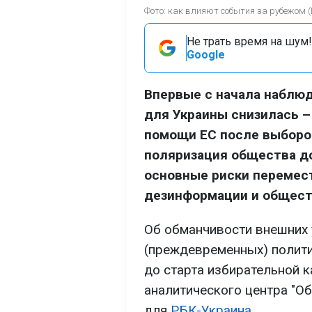
Фото: как влияют события за рубежом 
Не трать время на шум!
Google
Впервые с начала наблюд
для Украины снизилась –
помощи ЕС после выборов
поляризация общества до
основные риски перемест
дезинформации и общест
Об обманчивости внешних у
(преждевременных) полити
до старта избирательной к
аналитического центра "О
для
РБК-Украина.