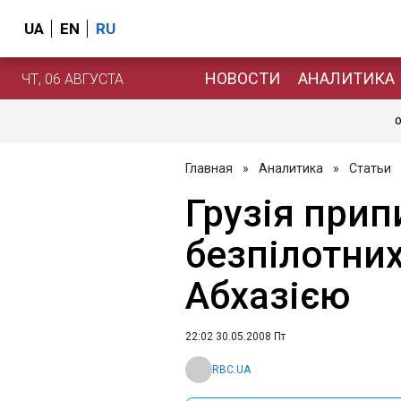
UA
EN
RU
НОВОСТИ
АНАЛИТИКА
ЧТ, 06 АВГУСТА
О
Главная
»
Аналитика
»
Статьи
Грузія при
безпілотних
Абхазією
22:02 30.05.2008 Пт
RBC.UA