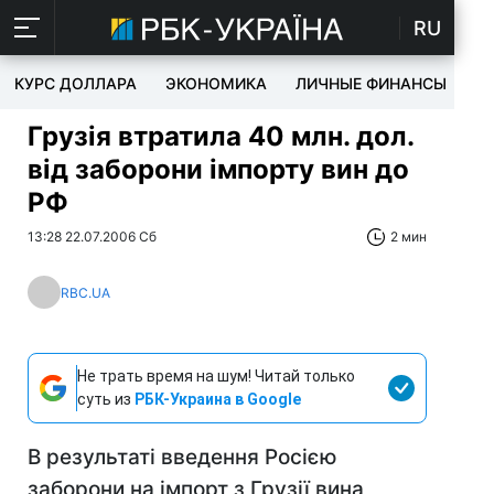
RU
КУРС ДОЛЛАРА
ЭКОНОМИКА
ЛИЧНЫЕ ФИНАНСЫ
T
Грузія втратила 40 млн. дол.
від заборони імпорту вин до
РФ
13:28 22.07.2006 Сб
2 мин
RBC.UA
Не трать время на шум! Читай только
суть из
РБК-Украина в Google
В результаті введення Росією
заборони на імпорт з Грузії вина,