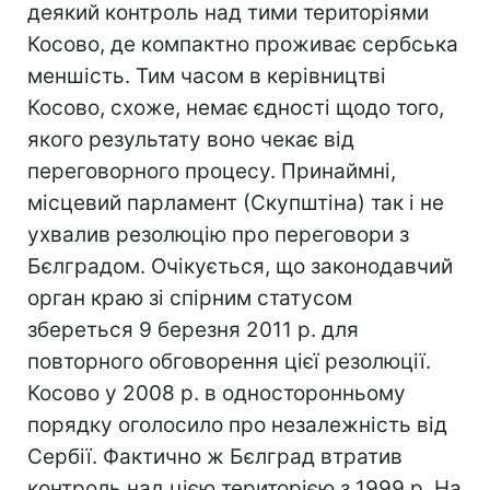
деякий контроль над тими територіями
Косово, де компактно проживає сербська
меншість. Тим часом в керівництві
Косово, схоже, немає єдності щодо того,
якого результату воно чекає від
переговорного процесу. Принаймні,
місцевий парламент (Скупштіна) так і не
ухвалив резолюцію про переговори з
Бєлградом. Очікується, що законодавчий
орган краю зі спірним статусом
збереться 9 березня 2011 р. для
повторного обговорення цієї резолюції.
Косово у 2008 р. в односторонньому
порядку оголосило про незалежність від
Сербії. Фактично ж Бєлград втратив
контроль над цією територією з 1999 р. На