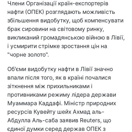
Члени Організації країн-експортерів
нафти (ОПЕК) розглядають можливість
збільшення видобутку, щоб компенсувати
брак сировини на світовому ринку,
викликаний громадянською війною в Лівії,
і усмирити стрімке зростання цін на
"чорне золото".
Об'єми видобутку нафти в Лівії значно
впали після того, як в країні почалися
зіткнення між прихильниками і
противниками режиму лідера держави
Муаммара Каддафі. Міністр природних
ресурсів Кувейту шейх Ахмад аль-
Абдулла Аль-саба заявив Reuters, що
єдиної думки серед держав ОПЕК з