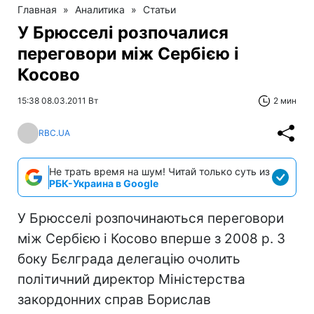
Главная
»
Аналитика
»
Статьи
У Брюсселі розпочалися
переговори між Сербією і
Косово
15:38 08.03.2011 Вт
2 мин
RBC.UA
Не трать время на шум! Читай только суть из
РБК-Украина в Google
У Брюсселі розпочинаються переговори
між Сербією і Косово вперше з 2008 р. З
боку Бєлграда делегацію очолить
політичний директор Міністерства
закордонних справ Борислав