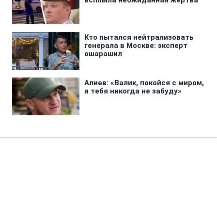
Главная
»
Аналитика
»
Статьи
М.Каддафі береже війська на
випадок іноземної інтервенції
10:31 08.03.2011 Вт
2 мин