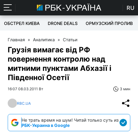
RU
ОБСТРЕЛ КИЕВА
DRONE DEALS
ОРМУЗСКИЙ ПРОЛИВ
Главная
»
Аналитика
»
Статьи
Грузія вимагає від РФ
повернення контролю над
митними пунктами Абхазії і
Південної Осетії
16:07 08.03.2011 Вт
3 мин
RBC.UA
Не трать время на шум! Читай только суть из
РБК-Украина в Google