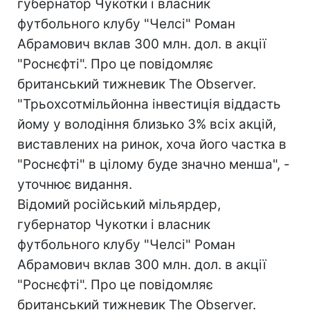
губернатор Чукотки і власник
футбольного клубу "Челсі" Роман
Абрамович вклав 300 млн. дол. в акції
"Роснєфті". Про це повідомляє
британський тижневик The Observer.
"Трьохсотмільйонна інвестиція віддасть
йому у володіння близько 3% всіх акцій,
виставлених на ринок, хоча його частка в
"Роснєфті" в цілому буде значно менша", -
уточнює видання.
Відомий російський мільярдер,
губернатор Чукотки і власник
футбольного клубу "Челсі" Роман
Абрамович вклав 300 млн. дол. в акції
"Роснєфті". Про це повідомляє
британський тижневик The Observer.