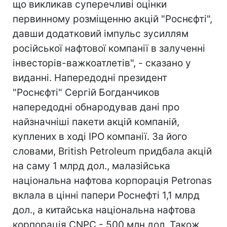
що викликав суперечливі оцінки
первинному розміщенню акцій "Роснєфті",
давши додатковий імпульс зусиллям
російської нафтової компанії в залученні
інвесторів-важкоатлетів", - сказано у
виданні. Напередодні президент
"Роснєфті" Сергій Богданчиков
напередодні обнародував дані про
найзначніші пакети акцій компаній,
куплених в ході IPO компанії. За його
словами, British Petroleum придбала акцій
на саму 1 млрд дол., малазійська
національна нафтова корпорація Petronas
вклала в цінні папери Роснефті 1,1 млрд
дол., а китайська національна нафтова
корпорація CNPC - 500 млн дол. Також