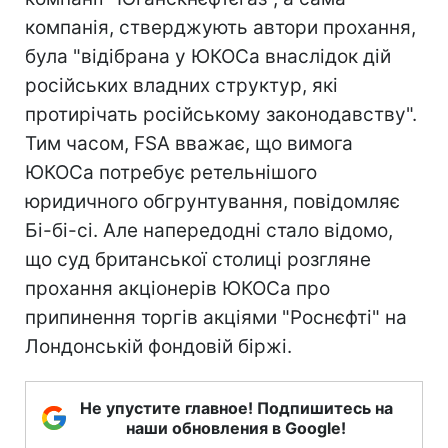
компанія, стверджують автори прохання,
була "відібрана у ЮКОСа внаслідок дій
російських владних структур, які
протирічать російському законодавству".
Тим часом, FSA вважає, що вимога
ЮКОСа потребує ретельнішого
юридичного обгрунтування, повідомляє
Бі-бі-сі. Але напередодні стало відомо,
що суд британської столиці розгляне
прохання акціонерів ЮКОСа про
припинення торгів акціями "Роснєфті" на
Лондонській фондовій біржі.
Не упустите главное! Подпишитесь на
наши обновления в Google!