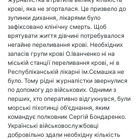
крові, яка не згорталася. Це призвело до
зупинки дихання, лікарями було
зафіксовано клінічну смерть. Щоб
врятувати життя дівчині потребувалося
негайне переливання крові. Необхідних
запасів групи крові О.Іванченко ні на
міській станції переливання крові, ні в
Республіканській лікарні ім.Сємашка не
було. Тому рідні журналістки звернулися
по допомогу до військових. Одними з
перших, хто оперативно відгукнувся, були
морські піхотинці об'єднання, яким
командує полковник Сергій Бондаренко.
Українські військовослужбовці
добровільно здали необхідну кількість