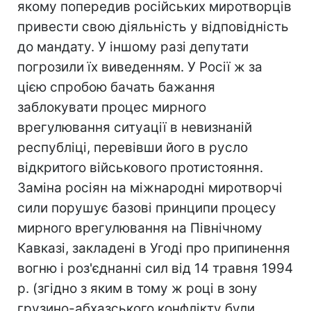
якому попередив російських миротворців
привести свою діяльність у відповідність
до мандату. У іншому разі депутати
погрозили їх виведенням. У Росії ж за
цією спробою бачать бажання
заблокувати процес мирного
врегулювання ситуації в невизнаній
республіці, перевівши його в русло
відкритого військового протистояння.
Заміна росіян на міжнародні миротворчі
сили порушує базові принципи процесу
мирного врегулювання на Північному
Кавказі, закладені в Угоді про припинення
вогню і роз'єднанні сил від 14 травня 1994
р. (згідно з яким в тому ж році в зону
грузино-абхазського конфлікту були