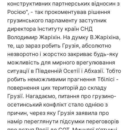
конструктивних партнерських відносин з
Росією", - так прокоментував рішення
грузинського парламенту заступник
директора Інституту країн СНД
Володимир Жаріхін. На думку В.Жаріхіна,
те, що зараз робить Грузія, абсолютно
незворотно і жорстко закриває будь-яку
можливість для мирного врегулювання
ситуації в Південній Осетії і Абхазії. Тобто
робить неможливими прагнення Тбілісі -
повернення цих територій до складу
Грузії. Нагадаємо, питання про грузино-
осетинський конфлікт стало однією з
причин, через яку Грузія заявила про
намір переглянути підсумки переговорів
про вступ Росії до СОТ. Минулої п'ятниці