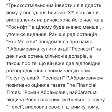
"Трьохсотмільйонна інвестиція віддасть
йому у володіння близько 3% всіх акцій,
виставлених на ринок, хоча його частка в
"Роснєфті" в цілому буде значно менша", -
уточнює видання. Раніше радіостанція
"Ехо Москви" повідомляла про намір
Р.Абрамовича купити акції "Роснєфті" на
декілька сотень мільйонів доларів, а
також про те, що він вже дав відповідне
розпорядження своїм менеджерам.
Покупку акцій "Роснєфті" Р.Абрамовичем
позитивно оцінила газета The Financial
Times. "Роман Абрамович, найбагатша
людина Росії і власник футбольного клубу
"Челсі", висловив свою підтримку тому,