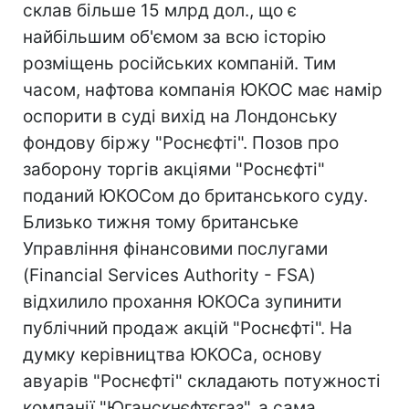
склав більше 15 млрд дол., що є
найбільшим об'ємом за всю історію
розміщень російських компаній. Тим
часом, нафтова компанія ЮКОС має намір
оспорити в суді вихід на Лондонську
фондову біржу "Роснєфті". Позов про
заборону торгів акціями "Роснєфті"
поданий ЮКОСом до британського суду.
Близько тижня тому британське
Управління фінансовими послугами
(Financial Services Authority - FSA)
відхилило прохання ЮКОСа зупинити
публічний продаж акцій "Роснєфті". На
думку керівництва ЮКОСа, основу
авуарів "Роснєфті" складають потужності
компанії "Юганскнєфтєгаз", а сама