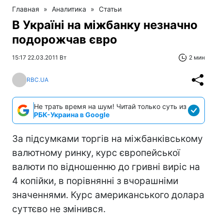
Главная
»
Аналитика
»
Статьи
В Україні на міжбанку незначно
подорожчав євро
15:17 22.03.2011 Вт
2 мин
RBC.UA
Не трать время на шум! Читай только суть из
РБК-Украина в Google
За підсумками торгів на міжбанківському
валютному ринку, курс європейської
валюти по відношенню до гривні виріс на
4 копійки, в порівнянні з вчорашніми
значеннями. Курс американського долара
суттєво не змінився.