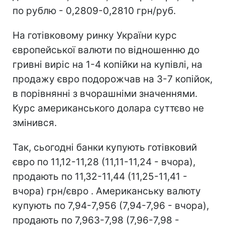
по рублю - 0,2809-0,2810 грн/руб.
На готівковому ринку України курс
європейської валюти по відношенню до
гривні виріс на 1-4 копійки на купівлі, на
продажу євро подорожчав на 3-7 копійок,
в порівнянні з вчорашніми значеннями.
Курс американського долара суттєво не
змінився.
Так, сьогодні банки купують готівковий
євро по 11,12-11,28 (11,11-11,24 - вчора),
продають по 11,32-11,44 (11,25-11,41 -
вчора) грн/євро . Американську валюту
купують по 7,94-7,956 (7,94-7,96 - вчора),
продають по 7,963-7,98 (7,96-7,98 -