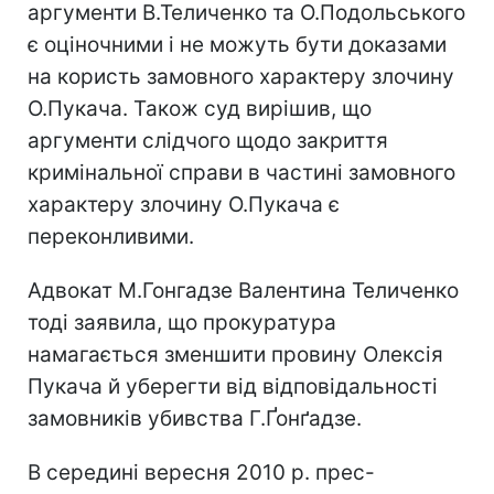
аргументи В.Теличенко та О.Подольського
є оціночними і не можуть бути доказами
на користь замовного характеру злочину
О.Пукача. Також суд вирішив, що
аргументи слідчого щодо закриття
кримінальної справи в частині замовного
характеру злочину О.Пукача є
переконливими.
Адвокат М.Гонгадзе Валентина Теличенко
тоді заявила, що прокуратура
намагається зменшити провину Олексія
Пукача й уберегти від відповідальності
замовників убивства Г.Ґонґадзе.
В середині вересня 2010 р. прес-