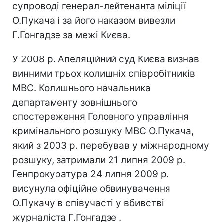
супроводі генерал-лейтенанта міліції
О.Пукача і за його наказом вивезли
Г.Гонгадзе за межі Києва.
У 2008 р. Апеляційний суд Києва визнав
винними трьох колишніх співробітників
МВС. Колишнього начальника
департаменту зовнішнього
спостереження Головного управління
кримінального розшуку МВС О.Пукача,
який з 2003 р. перебував у міжнародному
розшуку, затримали 21 липня 2009 р.
Генпрокуратура 24 липня 2009 р.
висунула офіційне обвинувачення
О.Пукачу в співучасті у вбивстві
журналіста Г.Гонгадзе .