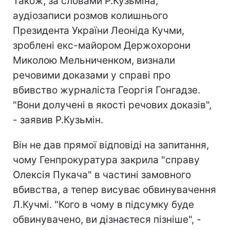
Також, за словами Р.Кузьміна,
аудіозаписи розмов колишнього
Президента України Леоніда Кучми,
зроблені екс-майором Держохорони
Миколою Мельниченком, визнали
речовими доказами у справі про
вбивство журналіста Георгія Гонгадзе.
"Вони долучені в якості речових доказів",
- заявив Р.Кузьмін.
Він не дав прямої відповіді на запитання,
чому Генпрокуратура закрила "справу
Олексія Пукача" в частині замовного
вбивства, а тепер висуває обвинувачення
Л.Кучмі. "Кого в чому в підсумку буде
обвинувачено, ви дізнаєтеся пізніше", -