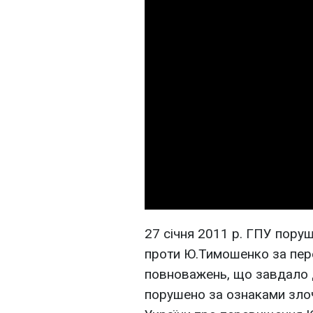
27 січня 2011 р. ГПУ пору
проти Ю.Тимошенко за пер
повноважень, що завдало д
порушено за ознаками злоч