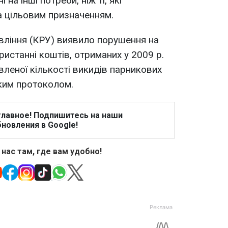
на інші потреби, ніж ті, які
а цільовим призначенням.
вління (КРУ) виявило порушення на
ристанні коштів, отриманих у 2009 р.
вленої кількості викидів парникових
ьким протоколом.
главное! Подпишитесь на наши
новления в Google!
 нас там, где вам удобно!