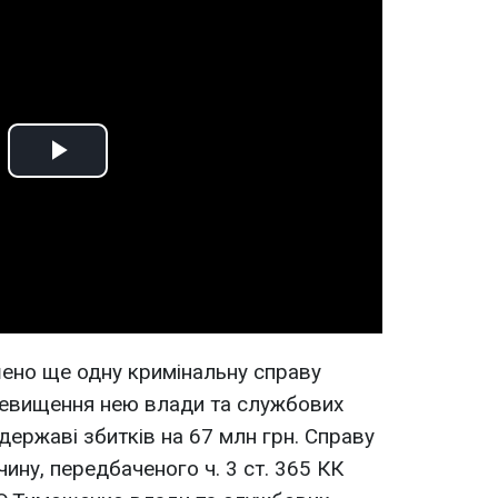
Play
Video
шено ще одну кримінальну справу
евищення нею влади та службових
ержаві збитків на 67 млн грн. Справу
ину, передбаченого ч. 3 ст. 365 КК