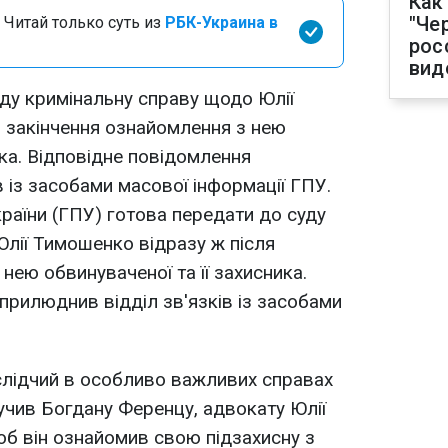
Как
"Че
 Читай только суть из
РБК-Украина в
рос
вид
ду кримінальну справу щодо Юлії
 закінчення ознайомлення з нею
ика. Відповідне повідомлення
 із засобами масової інформації ГПУ.
раїни (ГПУ) готова передати до суду
лії Тимошенко відразу ж після
нею обвинуваченої та її захисника.
прилюднив відділ зв'язків із засобами
 слідчий в особливо важливих справах
учив Богдану Ференцу, адвокату Юлії
об він ознайомив свою підзахисну з