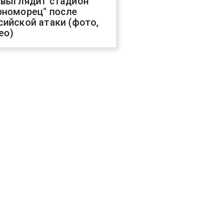
 выглядит стадион
рноморец" после
сийской атаки (фото,
ео)