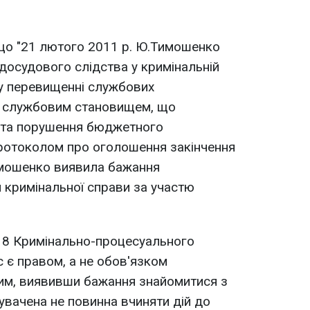
що "21 лютого 2011 р. Ю.Тимошенко
досудового слідства у кримінальній
 у перевищенні службових
і службовим становищем, що
и та порушення бюджетного
протоколом про оголошення закінчення
имошенко виявила бажання
 кримінальної справи за участю
218 Кримінально-процесуального
с є правом, а не обов'язком
тим, виявивши бажання знайомитися з
увачена не повинна вчиняти дій до