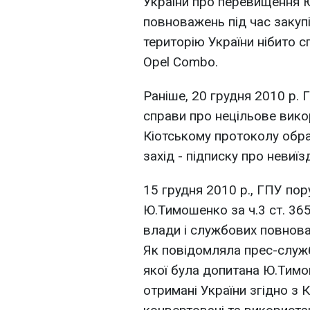
України про перевищення 
повноважень під час закупі
територію України нібито 
Opel Combo.
Раніше, 20 грудня 2010 р. 
справи про нецільове вико
Кіотському протоколу обр
захід - підписку про невиїз
15 грудня 2010 р., ГПУ по
Ю.Тимошенко за ч.3 ст. 36
влади і службових повнова
Як повідомляла прес-служб
якої була допитана Ю.Тимо
отримані України згідно з