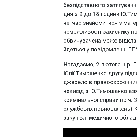
безпідставного затягуванн
дня з 9 до 18 години Ю.Ти
неї час знайомитися з мате
неможливості захиснику пр
обвинувачена може відклас
йдеться у повідомленні ГП
Нагадаємо, 2 лютого ц.р. Г
Юлії Тимошенко другу підп
джерело в правоохоронних 
невиїзд з Ю.Тимошенко взя
кримінальної справи по ч. 
службових повноважень) К
закупівлі медичного облад