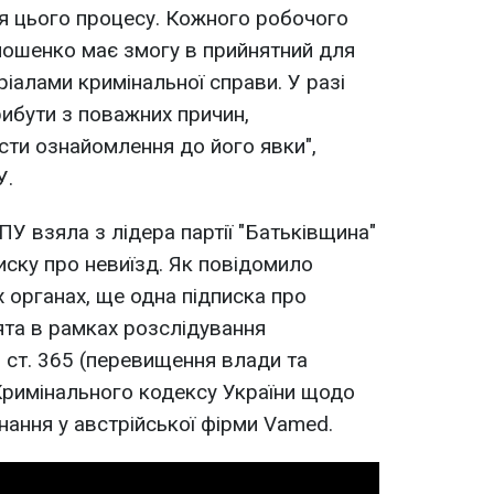
я цього процесу. Кожного робочого
мошенко має змогу в прийнятний для
ріалами кримінальної справи. У разі
ибути з поважних причин,
ти ознайомлення до його явки",
У.
ПУ взяла з лідера партії "Батьківщина"
иску про невиїзд. Як повідомило
органах, ще одна підписка про
та в рамках розслідування
3 ст. 365 (перевищення влади та
римінального кодексу України щодо
нання у австрійської фірми Vamed.