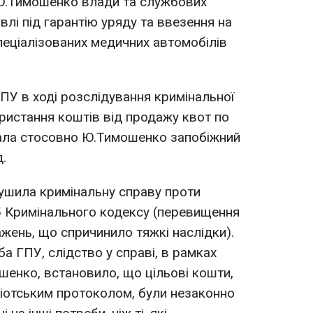
Ю.Тимошенко влади та службових
влі під гарантію уряду та ввезення на
спеціалізованих медичних автомобілів
ГПУ в ході розслідування кримінальної
ристання коштів від продажу квот по
ала стосовно Ю.Тимошенко запобіжний
д.
рушила кримінальну справу проти
5 Кримінального кодексу (перевищення
жень, що спричинило тяжкі наслідки).
а ГПУ, слідство у справі, в рамках
шенко, встановило, що цільові кошти,
 Кіотським протоколом, були незаконно