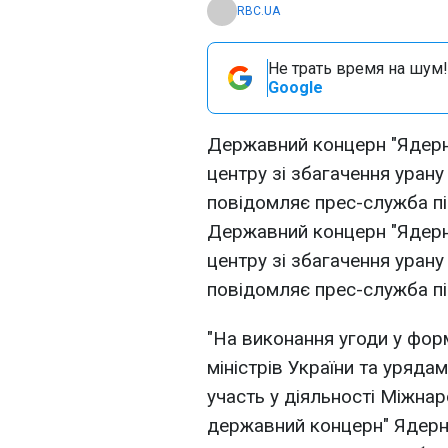
RBC.UA
Не трать время на шум!
Google
Державний концерн "Ядерн
центру зі збагачення урану 
повідомляє прес-служба п
Державний концерн "Ядерн
центру зі збагачення урану 
повідомляє прес-служба п
"На виконання угоди у фор
міністрів України та уряда
участь у діяльності Міжнар
державний концерн" Ядерне