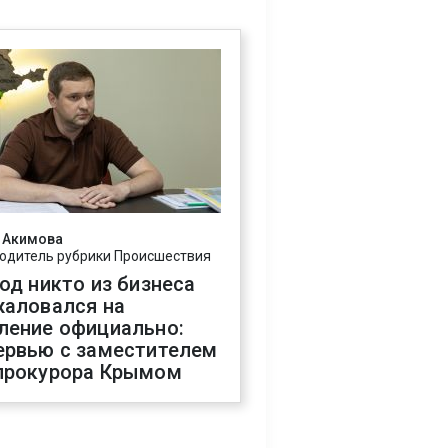
 Акимова
одитель рубрики Происшествия
год никто из бизнеса
жаловался на
ление официально:
ервью с заместителем
прокурора Крымом