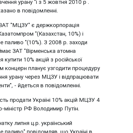
чення урану "і з 5 жовтня 2010 р .
казано в повідомленні.
 ВАТ "МЦЗУ" є держкорпорація
Казатомпром "(Казахстан, 10%) і
 паливо "(10%). З 2008 р. заходи
має ЗАТ "Вірменська атомна
я купити 10% акцій з російської
м концерн планує узгодити процедуру
ення урану через МЦЗУ і відпрацювати
нти", - йдеться в повідомленні.
сть продати Україні 10% акцій МЦЗУ 4
р-міністр РФ Володимир Путін.
атку липня ц.р. український
 паливо" повідомляв, що Україні в