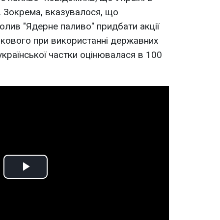
 Зокрема, вказувалося, що
олив "Ядерне паливо" придбати акції
зкового при використанні державних
 української частки оцінювалася в 100
Play
Video