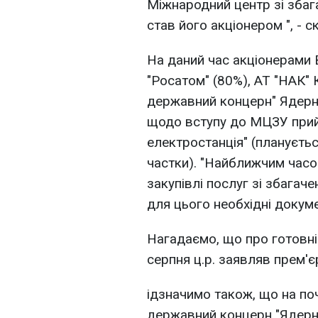
Міжнародний центр зі збага
став його акціонером ", - с
На даний час акціонерами
"Росатом" (80%), АТ "НАК" 
державний концерн" Ядерне
щодо вступу до МЦЗУ прий
електростанція" (плануєтьс
частки). "Найближчим часо
закупівлі послуг зі збагач
для цього необхідні докуме
Нагадаємо, що про готовні
серпня ц.р. заявляв прем'є
ідзначимо також, що на поч
державний концерн "Ядерне