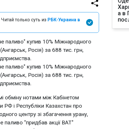
Оде
Хар
а в
пос
 Читай только суть из
РБК-Украина в
е паливо" купив 10% Міжнародного
(Ангарськ, Росія) за 688 тис. грн,
ідприємства.
е паливо" купив 10% Міжнародного
(Ангарськ, Росія) за 688 тис. грн,
ідприємства.
мі обміну нотами між Кабінетом
ми РФ і Республіки Казахстан про
одного центру зі збагачення урану,
 паливо "придбав акції ВАТ"