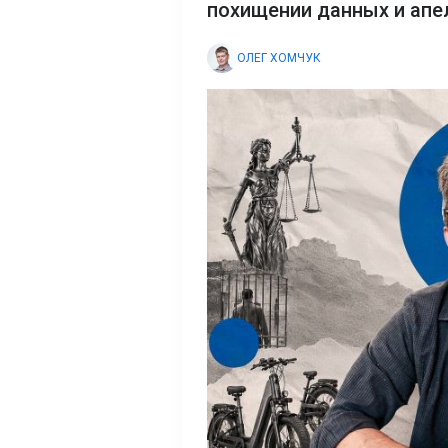
похищении данных и апе
ОЛЕГ ХОМЧУК