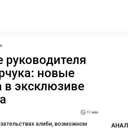
ю
 руководителя
рчука: новые
а в эксклюзиве
а
11 мин
азательствах алиби, возможном
АНАЛ