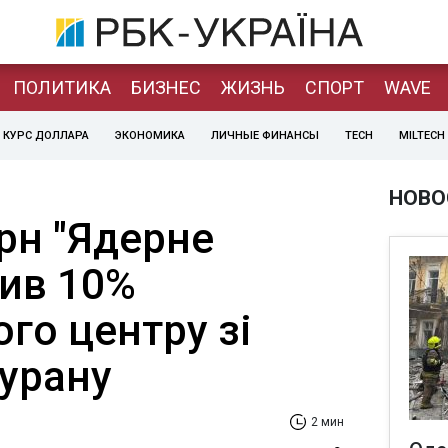
ПОЛИТИКА
БИЗНЕС
ЖИЗНЬ
СПОРТ
WAVE
КУРС ДОЛЛАРА
ЭКОНОМИКА
ЛИЧНЫЕ ФИНАНСЫ
TECH
MILTECH
НОВО
н "Ядерне
пив 10%
го центру зі
 урану
2 мин