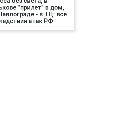
сса без света, в
ькове "прилет" в дом,
 Павлограде - в ТЦ: все
ледствия атак РФ