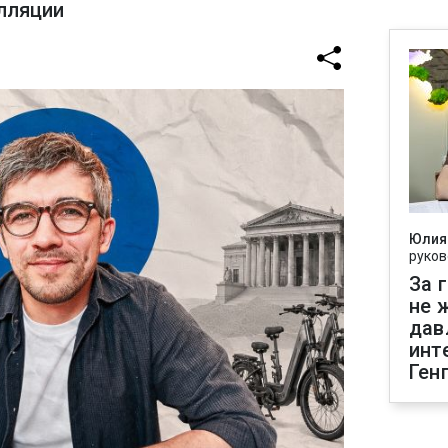
лляции
Юлия
руков
За 
не 
дав
инт
Ген