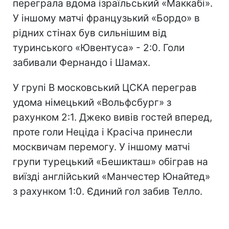
переграла вдома ізраїльський «Маккабі».
У іншому матчі французький «Бордо» в
рідних стінах був сильнішим від
туринського «Ювентуса» - 2:0. Голи
забивали Фернандо і Шамах.
У групі В московський ЦСКА переграв
удома німецький «Вольфсбург» з
рахунком 2:1. Джеко вивів гостей вперед,
проте голи Неціда і Красіча принесли
москвичам перемогу. У іншому матчі
групи турецький «Бешикташ» обіграв на
виїзді англійський «Манчестер Юнайтед»
з рахунком 1:0. Єдиний гол забив Телло.