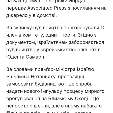
на Західному березі річки Йордан,
передає Associated Press з посиланням на
джерело у відомстві.
За зупинку будівництва проголосували 10
членів комітету, один - проти. Згідно з
документом, ізраїльтянам забороняється
будівництво у єврейських поселеннях в
Юдеї та Самарії.
За словами прем'єр-міністра Ізраїлю
Біньяміна Нетаньяху, пропозиція
заморозити будівництво - це спроба
надати нового імпульсу процесу мирного
врегулювання на Близькому Сході. "Це
непросте рішення, але в ньому набагато