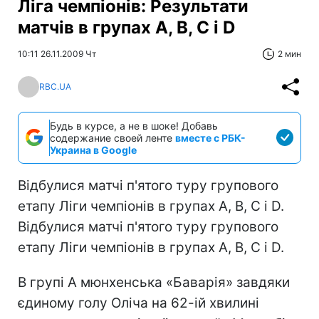
Ліга чемпіонів: Результати
матчів в групах А, В, С і D
10:11 26.11.2009 Чт
2 мин
RBC.UA
Будь в курсе, а не в шоке! Добавь
содержание своей ленте
вместе с РБК-
Украина в Google
Відбулися матчі п'ятого туру групового
етапу Ліги чемпіонів в групах А, В, С і D.
Відбулися матчі п'ятого туру групового
етапу Ліги чемпіонів в групах А, В, С і D.
В групі A мюнхенська «Баварія» завдяки
єдиному голу Оліча на 62-ій хвилині