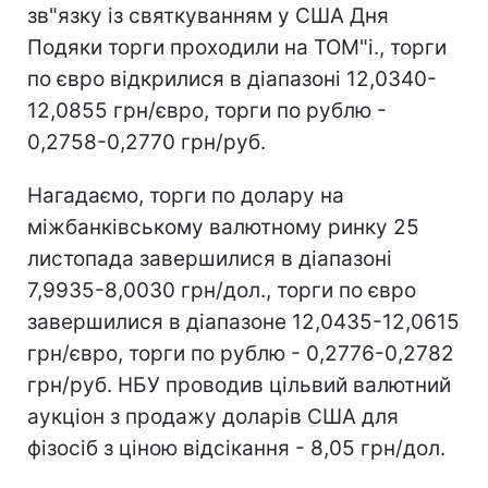
зв"язку із святкуванням у США Дня
Подяки торги проходили на ТОМ"і., торги
по євро відкрилися в діапазоні 12,0340-
12,0855 грн/євро, торги по рублю -
0,2758-0,2770 грн/руб.
Нагадаємо, торги по долару на
міжбанківському валютному ринку 25
листопада завершилися в діапазоні
7,9935-8,0030 грн/дол., торги по євро
завершилися в діапазоне 12,0435-12,0615
грн/євро, торги по рублю - 0,2776-0,2782
грн/руб. НБУ проводив цільвий валютний
аукціон з продажу доларів США для
фізосіб з ціною відсікання - 8,05 грн/дол.