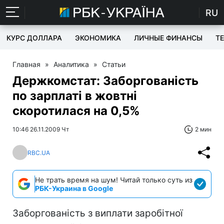
RU
КУРС ДОЛЛАРА
ЭКОНОМИКА
ЛИЧНЫЕ ФИНАНСЫ
T
Главная
»
Аналитика
»
Статьи
Держкомстат: Заборгованість
по зарплаті в жовтні
скоротилася на 0,5%
10:46 26.11.2009 Чт
2 мин
RBC.UA
Не трать время на шум! Читай только суть из
РБК-Украина в Google
Заборгованість з виплати заробітної