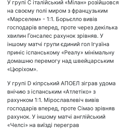
У групі С італійський «Мілан» розійшовся
на своєму полі миром з французьким
«Марселем» - 1:1. Борьєлло вивів
господарів вперед, проте через декілька
хвилин Гонсалес рахунок зрівняв. У
іншому матчі групи єдиний гол Ігуаїна
приніс іспанському «Реалу» мінімальну
домашню перемогу над швейцарським
«Цюріхом».
У групі D кіпрський АПОЕЛ зіграв удома
внічию з іспанським «Атлетіко» з
рахунком 1:1. Мірославлевіч вивів
господарів вперед, проте Сімао зрівняв
рахунок. У іншому матчі англійський
«Челсі» на виїзді переграв