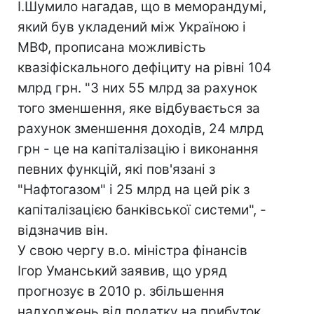
І.Шумило нагадав, що в меморандумі,
який був укладений між Україною і
МВФ, прописана можливість
квазіфіскального дефіциту на рівні 104
млрд грн. "З них 55 млрд за рахунок
того зменшення, яке відбувається за
рахунок зменшення доходів, 24 млрд
грн - це на капіталізацію і виконання
певних функцій, які пов'язані з
"Нафтогазом" і 25 млрд на цей рік з
капіталізацією банківської системи", -
відзначив він.
У свою чергу в.о. міністра фінансів
Ігор Уманський заявив, що уряд
прогнозує в 2010 р. збільшення
надходжень від податку на прибуток