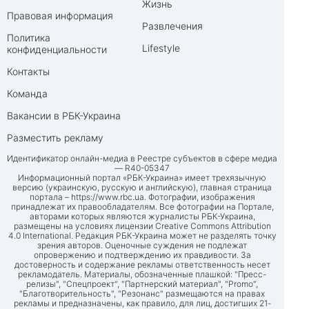
Жизнь
Правовая информация
Развлечения
Политика
Lifestyle
конфиденциальности
Контакты
Команда
Вакансии в РБК-Украина
Разместить рекламу
Идентификатор онлайн-медиа в Реестре субъектов в сфере медиа
— R40-05347
Информационный портал «РБК-Украина» имеет трехязычную
версию (украинскую, русскую и английскую), главная страница
портала –
https://www.rbc.ua
. Фотографии, изображения
принадлежат их правообладателям. Все фотографии на Портале,
авторами которых являются журналисты РБК-Украина,
размещены на условиях лицензии Creative Commons Attribution
4.0 International. Редакция РБК-Украина может не разделять точку
зрения авторов. Оценочные суждения не подлежат
опровержению и подтверждению их правдивости. За
достоверность и содержание рекламы ответственность несет
рекламодатель. Материалы, обозначенные плашкой: "Пресс-
релизы", "Спецпроект", "Партнерский материал", "Promo",
"Благотворительность", "Резонанс" размещаются на правах
рекламы и предназначены, как правило, для лиц, достигших 21-