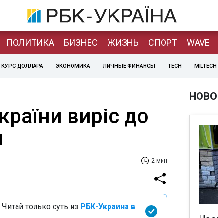
ПОЛИТИКА
БИЗНЕС
ЖИЗНЬ
СПОРТ
WAVE
КУРС ДОЛЛАРА
ЭКОНОМИКА
ЛИЧНЫЕ ФИНАНСЫ
TECH
MILTECH
НОВО
раїни виріс до
л
2 мин
 Читай только суть из
РБК-Украина в