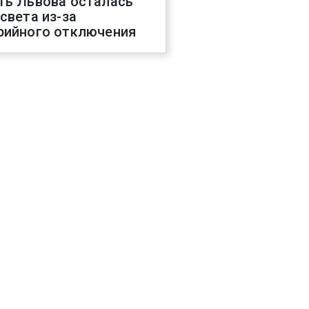
ть Львова осталась
 света из-за
рийного отключения