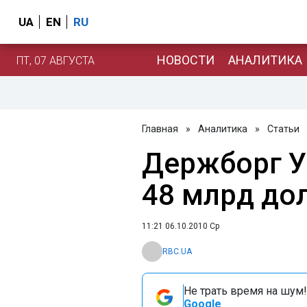
UA
EN
RU
НОВОСТИ
АНАЛИТИКА
ПТ, 07 АВГУСТА
Главная
»
Аналитика
»
Статьи
Держборг Ук
48 млрд до
11:21 06.10.2010 Ср
RBC.UA
Не трать время на шум!
Google