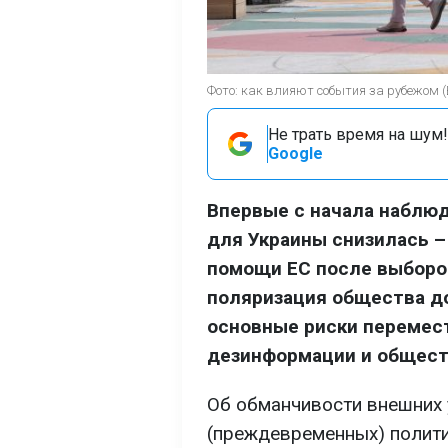
Фото: как влияют события за рубежом 
Не трать время на шум!
Google
Впервые с начала наблюд
для Украины снизилась –
помощи ЕС после выборов
поляризация общества до
основные риски перемест
дезинформации и общест
Об обманчивости внешних у
(преждевременных) полити