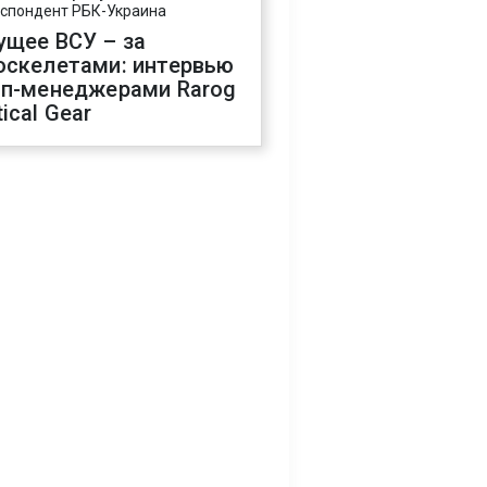
спондент РБК-Украина
ущее ВСУ – за
оскелетами: интервью
оп-менеджерами Rarog
ical Gear