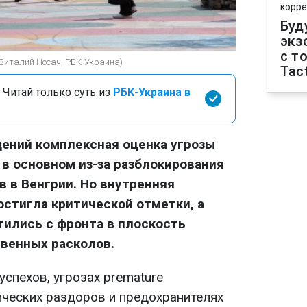
корре
Буд
экз
с т
(Виталий Носач, РБК-Украина)
Tact
 Читай только суть из
РБК-Украина в
ений комплексная оценка угрозы
 в основном из-за разблокирования
 в Венгрии. Но внутренняя
стигла критической отметки, а
ились с фронта в плоскость
венных расколов.
спехов, угрозах premature
ческих раздоров и предохранителях