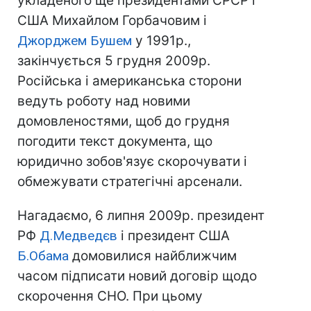
укладеного ще президентами СРСР і
США Михайлом Горбачовим і
Джорджем Бушем
у 1991р.,
закінчується 5 грудня 2009р.
Російська і американська сторони
ведуть роботу над новими
домовленостями, щоб до грудня
погодити текст документа, що
юридично зобов'язує скорочувати і
обмежувати стратегічні арсенали.
Нагадаємо, 6 липня 2009р. президент
РФ
Д.Медведєв
і президент США
Б.Обама
домовилися найближчим
часом підписати новий договір щодо
скорочення СНО. При цьому