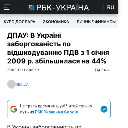
RU
КУРС ДОЛЛАРА
ЭКОНОМИКА
ЛИЧНЫЕ ФИНАНСЫ
T
ДПАУ: В Україні
заборгованість по
відшкодуванню ПДВ з 1 січня
2009 р. збільшилася на 44%
22:03 12.11.2009 Чт
2 мин
RBC.UA
Не трать время на шум! Читай только
суть из
РБК-Украина в Google
В Україні заборгованість по