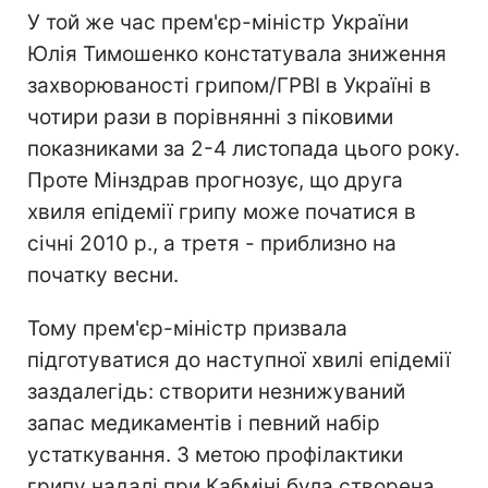
У той же час прем'єр-міністр України
Юлія Тимошенко констатувала зниження
захворюваності грипом/ГРВІ в Україні в
чотири рази в порівнянні з піковими
показниками за 2-4 листопада цього року.
Проте Мінздрав прогнозує, що друга
хвиля епідемії грипу може початися в
січні 2010 р., а третя - приблизно на
початку весни.
Тому прем'єр-міністр призвала
підготуватися до наступної хвилі епідемії
заздалегідь: створити незнижуваний
запас медикаментів і певний набір
устаткування. З метою профілактики
грипу надалі при Кабміні була створена