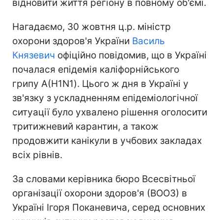
відновити життя регіону в повному об'ємі.
Нагадаємо, 30 жовтня ц.р. міністр
охорони здоров'я України
Василь
Князевич
офіційно повідомив, що в Україні
почалася епідемія каліфорнійського
грипу А(H1N1). Цього ж дня в Україні у
зв'язку з ускладненням епідеміологічної
ситуації було ухвалено рішення оголосити
тритижневий карантин, а також
продовжити канікули в учбових закладах
всіх рівнів.
За словами керівника бюро Всесвітньої
організації охорони здоров'я (ВООЗ) в
Україні Ігоря Поканевича, серед основних