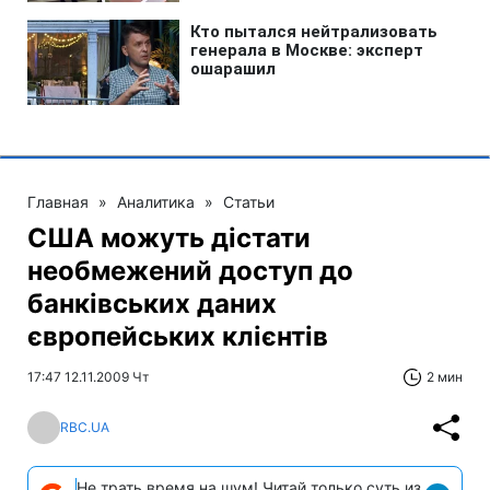
Главная
»
Аналитика
»
Статьи
США можуть дістати
необмежений доступ до
банківських даних
європейських клієнтів
17:47 12.11.2009 Чт
2 мин
RBC.UA
Не трать время на шум! Читай только суть из