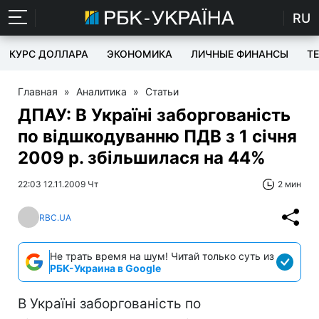
RU
КУРС ДОЛЛАРА
ЭКОНОМИКА
ЛИЧНЫЕ ФИНАНСЫ
T
Главная
»
Аналитика
»
Статьи
ДПАУ: В Україні заборгованість
по відшкодуванню ПДВ з 1 січня
2009 р. збільшилася на 44%
22:03 12.11.2009 Чт
2 мин
RBC.UA
Не трать время на шум! Читай только суть из
РБК-Украина в Google
В Україні заборгованість по