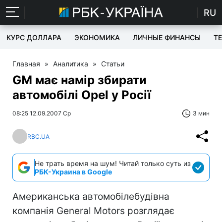
RU
КУРС ДОЛЛАРА
ЭКОНОМИКА
ЛИЧНЫЕ ФИНАНСЫ
T
Главная
»
Аналитика
»
Статьи
GM має намір збирати
автомобілі Opel у Росії
08:25 12.09.2007 Ср
3 мин
RBC.UA
Не трать время на шум! Читай только суть из
РБК-Украина в Google
Американська автомобілебудівна
компанія General Motors розглядає