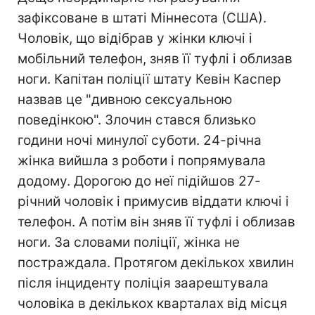
зафіксоване в штаті Міннесота (США).
Чоловік, що відібрав у жінки ключі і
мобільний телефон, зняв її туфлі і облизав
ноги. Капітан поліції штату Кевін Каспер
назвав це "дивною сексуальною
поведінкою". Злочин стався близько
години ночі минулої суботи. 24-річна
жінка вийшла з роботи і попрямувала
додому. Дорогою до неї підійшов 27-
річний чоловік і примусив віддати ключі і
телефон. А потім він зняв її туфлі і облизав
ноги. За словами поліції, жінка не
постраждала. Протягом декількох хвилин
після інциденту поліція заарештувала
чоловіка в декількох кварталах від місця