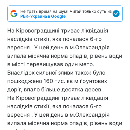
Не трать время на шум! Читай только суть из
РБК-Украина в Google
На Кіровоградщині триває лiквiдацiя
наслiдкiв стихії, яка почалася 6-го
вересня . У цей день в м.Олександрія
випала місячна норма опадів, рівень води
в місті перевищував один метр.
Внаслідок сильної зливи також було
пошкоджено 160 тис. кв м ґрунтових
доріг, впало більше десятка дерев.
На Кіровоградщині триває лiквiдацiя
наслiдкiв стихії, яка почалася 6-го
вересня . У цей день в м.Олександрія
випала місячна норма опадів, рівень води