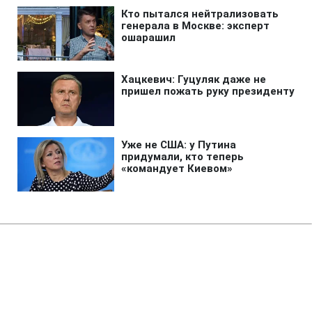
Главная
»
Аналитика
»
Статьи
Універмаг залучив змію для
охорони взуття