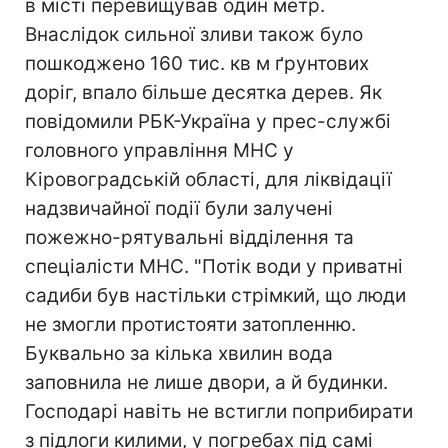
в місті перевищував один метр.
Внаслідок сильної зливи також було
пошкоджено 160 тис. кв м ґрунтових
доріг, впало більше десятка дерев. Як
повiдомили РБК-Україна у прес-службi
головного управління МНС у
Кіровоградській області, для ліквідації
надзвичайної події були залучені
пожежно-рятувальні відділення та
спеціалісти МНС. "Потік води у приватні
садиби був настільки стрімкий, що люди
не змогли протистояти затопленню.
Буквально за кілька хвилин вода
заповнила не лише двори, а й будинки.
Господарі навіть не встигли поприбирати
з підлоги килими, у погребах під самі