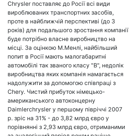
Chrysler поставляє до Росії всі види
вироблюваних транспортних засобів,
проте в найближчій перспективі (до 3
років) для подальшого зростання компанії
буде потрібно власне виробництво на
місці. За оцінкою М.Менлі, найбільший
попит в Росії мають малогабаритні
автомобілі так званого класу "B", недолік
виробництва яких компанія намагається
надолужити за допомогою співпраці з
Chery. Чистий прибуток німецько-
американського автоконцерну
Daimlerchrysler у першому півріччі 2007
р. зріс на 31% - до 3,82 млрд євро у
порівнянні з 2,93 млрд євро, отриманими
за аналогічний період роком раніше.