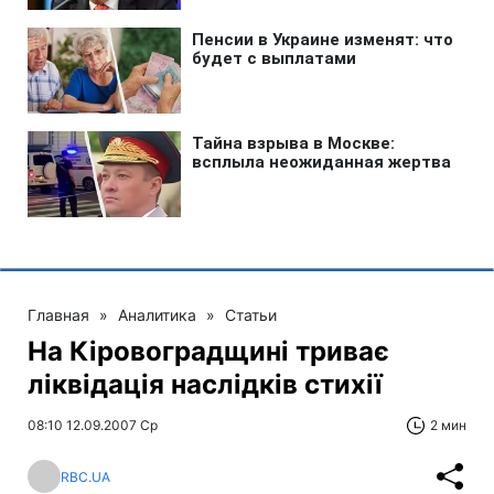
Главная
»
Аналитика
»
Статьи
На Кіровоградщині триває
лiквiдацiя наслiдкiв стихії
08:10 12.09.2007 Ср
2 мин
RBC.UA