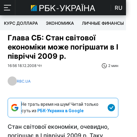
RU
КУРС ДОЛЛАРА
ЭКОНОМИКА
ЛИЧНЫЕ ФИНАНСЫ
T
Глава СБ: Стан світової
економіки може погіршати в I
півріччі 2009 р.
16:56 18.12.2008 Чт
2 мин
RBC.UA
Не трать время на шум! Читай только
суть из
РБК-Украина в Google
Стан світової економіки, очевидно,
погіршає в I півріччі 2009 р. Таку