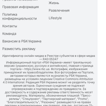
Жизнь
Правовая информация
Развлечения
Политика
Lifestyle
конфиденциальности
Контакты
Команда
Вакансии в РБК-Украина
Разместить рекламу
Идентификатор онлайн-медиа в Реестре субъектов в сфере медиа
— R40-05347
Информационный портал «РБК-Украина» имеет трехязычную
версию (украинскую, русскую и английскую), главная страница
портала –
https://www.rbc.ua
. Фотографии, изображения
принадлежат их правообладателям. Все фотографии на Портале,
авторами которых являются журналисты РБК-Украина,
размещены на условиях лицензии Creative Commons Attribution
4.0 International. Редакция РБК-Украина может не разделять точку
зрения авторов. Оценочные суждения не подлежат
опровержению и подтверждению их правдивости. За
достоверность и содержание рекламы ответственность несет
рекламодатель. Материалы, обозначенные плашкой: "Пресс-
релизы", "Спецпроект", "Партнерский материал", "Promo",
"Благотворительность", "Резонанс" размещаются на правах
рекламы и предназначены, как правило, для лиц, достигших 21-