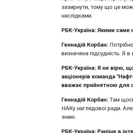
зазирнути, тому що це мо
наслідками.
РБК-Україна: Якими саме 
Геннадій Корбан:
Потрібно
визначена підсудність. Я в 
РБК-Україна: Я не вірю, щ
акціонерів команда "Нафт
вважає прийнятною для 
Геннадій Корбан:
Там щось
НАКу наглядової ради. Але
знаю.
РБК-Україна: Раніше в інт