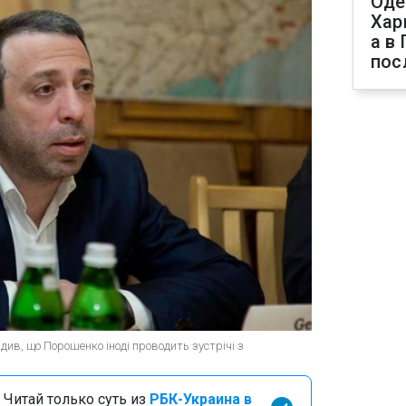
Оде
Хар
а в
пос
ив, що Порошенко іноді проводить зустрічі з
 Читай только суть из
РБК-Украина в