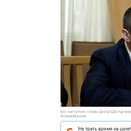
Екс-заступник голови ДніпрОДА підтверд
Коломойським
Не трать время на шум!