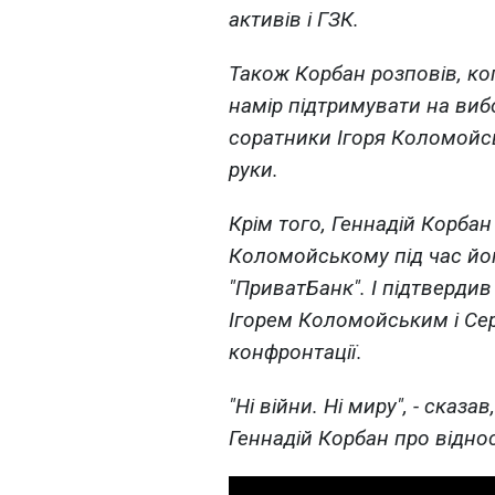
активів і ГЗК.
Також Корбан розповів, к
намір підтримувати на вибо
соратники Ігоря Коломойсь
руки.
Крім того, Геннадій Корбан
Коломойському під час йо
"ПриватБанк". І підтвердив
Ігорем Коломойським і Се
конфронтації.
"Ні війни. Ні миру", - сказа
Геннадій Корбан про відно