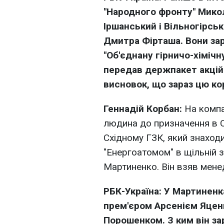
"Народного фронту" Мико
Іршанський і Вільногірськ
Дмитра Фірташа. Вони за
"Об'єднану гірничо-хімічн
передав держпакет акцій 
висновок, що зараз цю к
Геннадій Корбан:
На компа
людина до призначення в 
Східному ГЗК, який знаход
"Енергоатомом" в щільній з
Мартиненко. Він взяв мене
РБК-Україна: У Мартиненка
прем'єром Арсенієм Яцен
Порошенком. З ким він за