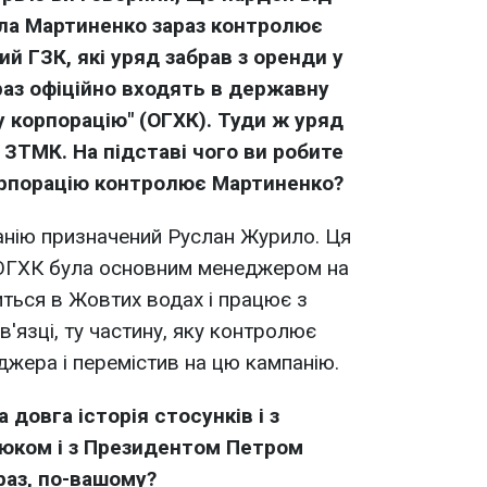
ла Мартиненко зараз контролює
ий ГЗК, які уряд забрав з оренди у
раз офіційно входять в державну
у корпорацію" (ОГХК). Туди ж уряд
ЗТМК. На підставі чого ви робите
орпорацію контролює Мартиненко?
нію призначений Руслан Журило. Ця
ОГХК була основним менеджером на
иться в Жовтих водах і працює з
в'язці, ту частину, яку контролює
джера і перемістив на цю кампанію.
 довга історія стосунків і з
юком і з Президентом Петром
раз, по-вашому?