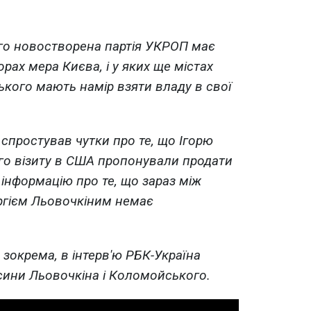
ого новостворена партія УКРОП має
рах мера Києва, і у яких ще містах
кого мають намір взяти владу в свої
 спростував чутки про те, що Ігорю
го візиту в США пропонували продати
 інформацію про те, що зараз між
ргієм Льовочкіним немає
в, зокрема, в інтерв'ю РБК-Україна
сини Льовочкіна і Коломойського.