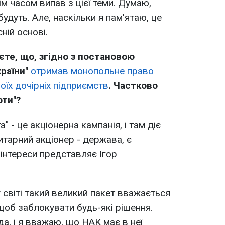
ім часом випав з цієї теми. Думаю,
будуть. Але, наскільки я пам'ятаю, це
ній основі.
єте, що, згідно з постановою
країни"
отримав монопольне право
їх дочірніх підприємств
. Частково
фти"?
" - це акціонерна кампанія, і там діє
итарний акціонер - держава, є
 інтереси представляє Ігор
світі такий великий пакет вважається
щоб заблокувати будь-які рішення.
да, і я вважаю, що НАК має в неї