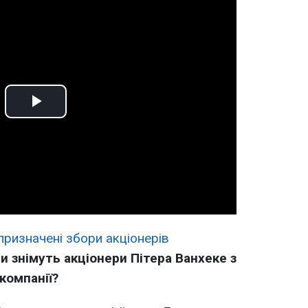
Play
Video
призначені збори акціонерів
чи знімуть акціонери Пітера Ванхеке з
компанії?