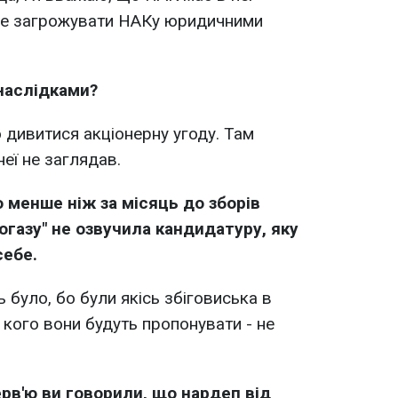
же загрожувати НАКу юридичними
наслідками?
 дивитися акціонерну угоду. Там
неї не заглядав.
о менше ніж за місяць до зборів
огазу" не озвучила кандидатуру, яку
себе.
 було, бо були якісь збіговиська в
 кого вони будуть пропонувати - не
ерв'ю ви говорили, що нардеп від