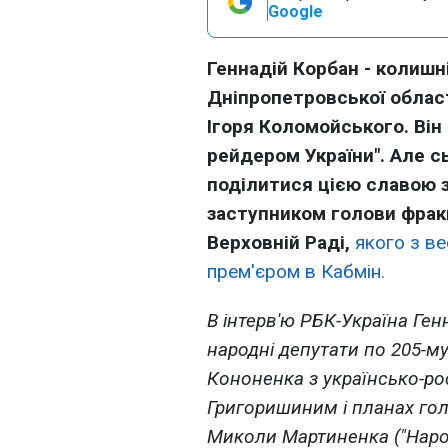
Google
Геннадій Корбан - колишн
Дніпропетровської облас
Ігоря Коломойського. Він
рейдером України". Але с
поділитися цією славою 
заступником голови фракц
Верховній Раді,
якого з ве
прем'єром в Кабмін.
В інтерв'ю РБК-Україна Ген
народні депутати по 205-му
Кононенка з українсько-р
Григоришиним і планах го
Миколи Мартиненка ("Наро