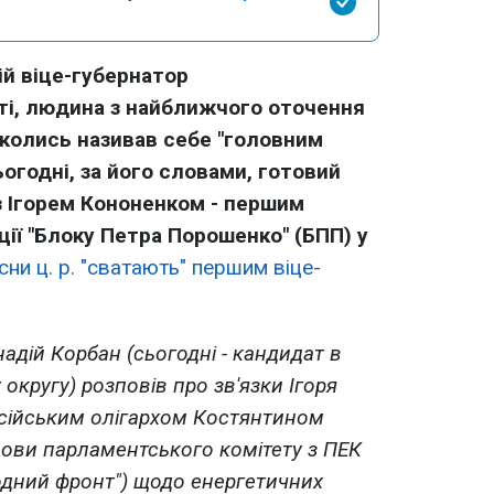
ій віце-губернатор
ті, людина з найближчого оточення
 колись називав себе "головним
ьогодні, за його словами, готовий
з Ігорем Кононенком - першим
ії "Блоку Петра Порошенко" (БПП) у
сни ц. р. "сватають" першим віце-
надій Корбан (сьогодні - кандидат в
 округу) розповів про зв'язки Ігоря
осійським олігархом Костянтином
лови парламентського комітету з ПЕК
дний фронт") щодо енергетичних