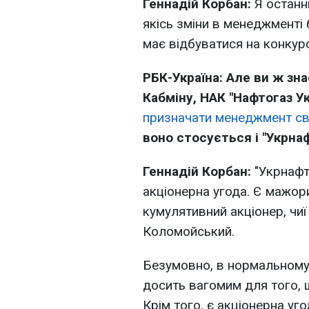
Геннадій Корбан:
Я останн
якісь зміни в менеджменті 
має відбуватися на конкурс
РБК-Україна: Але ви ж зна
Кабміну, НАК "Нафтогаз У
призначати менеджмент сво
воно стосується і "Укрна
Геннадій Корбан:
"Укрнафта
акціонерна угода. Є мажор
кумулятивний акціонер, чиї
Коломойський.
Безумовно, в нормальному 
досить вагомим для того, 
Крім того, є акціонерна уго