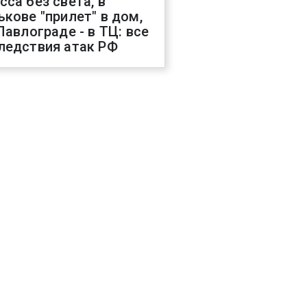
сса без света, в
ькове "прилет" в дом,
 Павлограде - в ТЦ: все
ледствия атак РФ