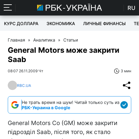
RU
КУРС ДОЛЛАРА
ЭКОНОМИКА
ЛИЧНЫЕ ФИНАНСЫ
T
Главная
»
Аналитика
»
Статьи
General Motors може закрити
Saab
08:07 26.11.2009 Чт
3 мин
RBC.UA
Не трать время на шум! Читай только суть из
РБК-Украина в Google
General Motors Co (GM) може закрити
підрозділ Saab, після того, як стало