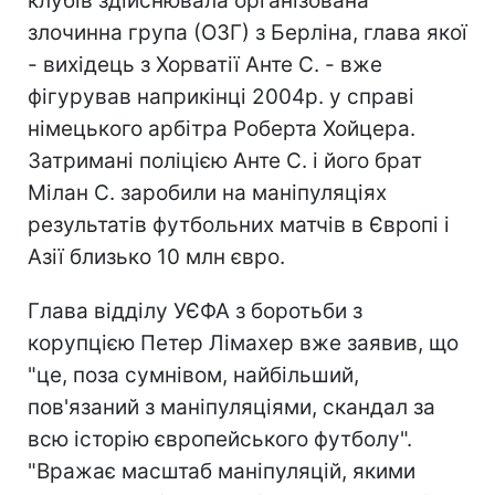
клубів здійснювала організована
злочинна група (ОЗГ) з Берліна, глава якої
- вихідець з Хорватії Анте С. - вже
фігурував наприкінці 2004р. у справі
німецького арбітра Роберта Хойцера.
Затримані поліцією Анте С. і його брат
Мілан С. заробили на маніпуляціях
результатів футбольних матчів в Європі і
Азії близько 10 млн євро.
Глава відділу УЄФА з боротьби з
корупцією Петер Лімахер вже заявив, що
"це, поза сумнівом, найбільший,
пов'язаний з маніпуляціями, скандал за
всю історію європейського футболу".
"Вражає масштаб маніпуляцій, якими