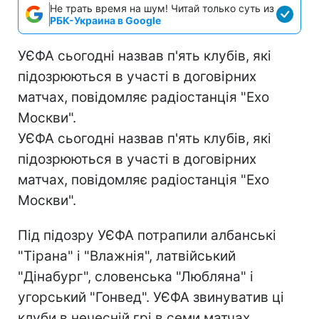
Не трать время на шум! Читай только суть из
РБК-Украина в Google
УЄФА сьогодні назвав п'ять клубів, які
підозрюються в участі в договірних
матчах, повідомляє радіостанція "Ехо
Москви".
УЄФА сьогодні назвав п'ять клубів, які
підозрюються в участі в договірних
матчах, повідомляє радіостанція "Ехо
Москви".
Під підозру УЄФА потрапили албанські
"Тірана" і "Влажнія", латвійський
"Дінабург", словенська "Любляна" і
угорський "Гонвед". УЄФА звинуватив ці
клуби в нечесній грі в семи матчах