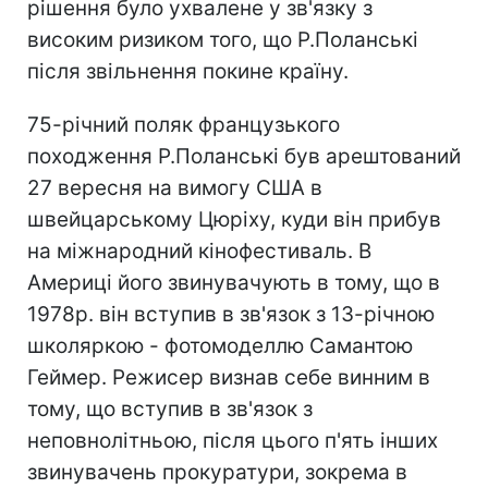
рішення було ухвалене у зв'язку з
високим ризиком того, що Р.Поланські
після звільнення покине країну.
75-річний поляк французького
походження Р.Поланські був арештований
27 вересня на вимогу США в
швейцарському Цюріху, куди він прибув
на міжнародний кінофестиваль. В
Америці його звинувачують в тому, що в
1978р. він вступив в зв'язок з 13-річною
школяркою - фотомоделлю Самантою
Геймер. Режисер визнав себе винним в
тому, що вступив в зв'язок з
неповнолітньою, після цього п'ять інших
звинувачень прокуратури, зокрема в