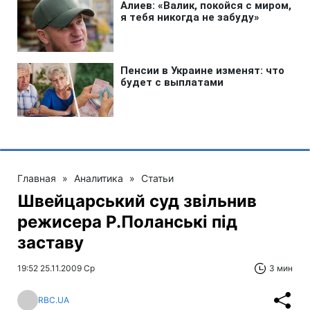
Главная
»
Аналитика
»
Статьи
Швейцарський суд звільнив
режисера Р.Поланські під
заставу
19:52 25.11.2009 Ср
3 мин
RBC.UA