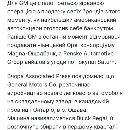
Для GM це стало третьою зірваною
операцією з продажу своїх брендів з того
моменту, як найбільший американський
автоконцерн оголосив себе банкрутом.
Раніше GM в останній момент відмовився
продавати німецький Opel консорціуму
Magna-Ощадбанк, а Penske Automotive
Group вийшов з угоди по покупці Saturn.
Вчора Associated Press повідомило, що
General Motors Co. розпочинає
виробництво нового легкового автомобіля
на складальному заводі в канадській
провінції Онтаріо, в р. Ошава.
Машина називатиметься Buick Regal, її
розпочнуть збирати в першому кварталі