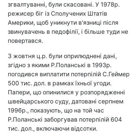
згвалтуванні, були скасовані. У 1978р.
режисер біг із Сполучених Штатів
Америки, щоб уникнути в'язниці після
звинувачень в педофілії, і більше туди не
повертався.
3 жовтня ц.р. були оприлюднені дані,
згідно з якими Р.Поланські в 1993р.
погодився виплатити потерпілій С.Геймер
500 тис. дол. в рамках їхньої угоди.
Папери, що опинилися у розпорядженні
швейцарського суду, датовані серпнем
1996р., показують, що на той час
Р.Поланські заборгував потерпілій 604
тис. дол., включаючи відсотки.