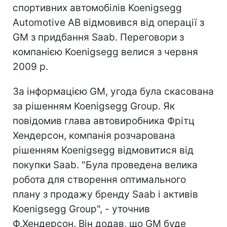
спортивних автомобілів Koenigsegg
Automotive AB відмовився від операції з
GM з придбання Saab. Переговори з
компанією Koenigsegg велися з червня
2009 р.
За інформацією GM, угода була скасована
за рішенням Koenigsegg Group. Як
повідомив глава автовиробника Фрітц
Хендерсон, компанія розчарована
рішенням Koenigsegg відмовитися від
покупки Saab. "Була проведена велика
робота для створення оптимального
плану з продажу бренду Saab і активів
Koenigsegg Group", - уточнив
Ф.Хендерсон. Він додав, що GM буде