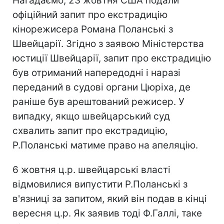
Нагадаємо, 23 жовтня США подали
офіційний запит про екстрадицію
кінорежисера Романа Поланські з
Швейцарії. Згідно з заявою Міністерства
юстиції Швейцарії, запит про екстрадицію
був отриманий напередодні і наразі
переданий в судові органи Цюріха, де
раніше був арештований режисер. У
випадку, якщо швейцарський суд
схвалить запит про екстрадицію,
Р.Поланські матиме право на апеляцію.
6 жовтня ц.р. швейцарські власті
відмовилися випустити Р.Поланські з
в'язниці за запитом, який він подав в кінці
вересня ц.р. Як заявив тоді Ф.Галлі, таке