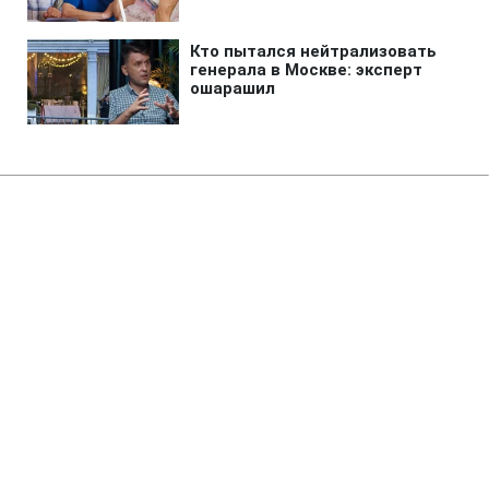
Главная
»
Аналитика
»
Статьи
З.Зідан увійде до ради
директорів в Danone
16:25 31.07.2006 Пн
2 мин
RBC.UA
Будь в курсе, а не в шоке! Добавь
содержание своей ленте
вместе с РБК-
Украина в Google