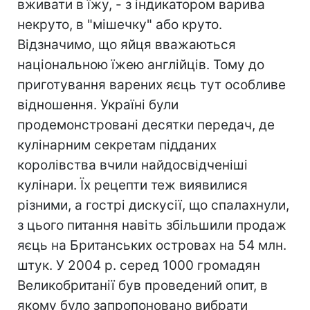
вживати в їжу, - з індикатором варива
некруто, в "мішечку" або круто.
Відзначимо, що яйця вважаються
національною їжею англійців. Тому до
приготування варених яєць тут особливе
відношення. Україні були
продемонстровані десятки передач, де
кулінарним секретам підданих
королівства вчили найдосвідченіші
кулінари. Їх рецепти теж виявилися
різними, а гострі дискусії, що спалахнули,
з цього питання навіть збільшили продаж
яєць на Британських островах на 54 млн.
штук. У 2004 р. серед 1000 громадян
Великобританії був проведений опит, в
якому було запропоновано вибрати