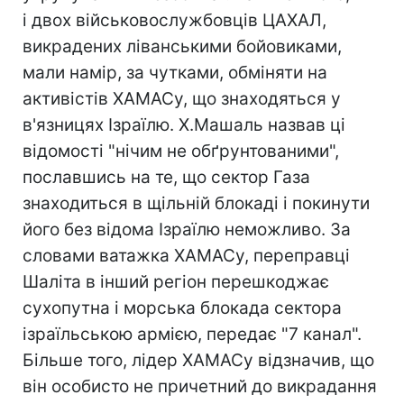
і двох військовослужбовців ЦАХАЛ,
викрадених ліванськими бойовиками,
мали намір, за чутками, обміняти на
активістів ХАМАСу, що знаходяться у
в'язницях Ізраїлю. Х.Машаль назвав ці
відомості "нічим не обґрунтованими",
пославшись на те, що сектор Газа
знаходиться в щільній блокаді і покинути
його без відома Ізраїлю неможливо. За
словами ватажка ХАМАСу, переправці
Шаліта в інший регіон перешкоджає
сухопутна і морська блокада сектора
ізраїльською армією, передає "7 канал".
Більше того, лідер ХАМАСу відзначив, що
він особисто не причетний до викрадання