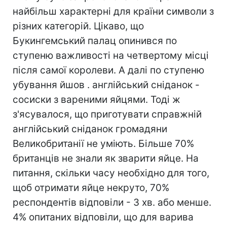
найбільш характерні для країни символи з
різних категорій. Цікаво, що
Букингемський палац опинився по
ступеню важливості на четвертому місці
після самої королеви. А далі по ступеню
убування йшов . англійський сніданок -
сосиски з вареними яйцями. Тоді ж
з'ясувалося, що приготувати справжній
англійський сніданок громадяни
Великобританії не уміють. Більше 70%
британців не знали як зварити яйце. На
питання, скільки часу необхідно для того,
щоб отримати яйце некруто, 70%
респондентів відповіли - 3 хв. або менше.
4% опитаних відповіли, що для варива