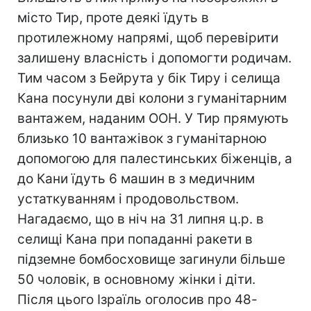
місто Тир, проте деякі їдуть в
протилежному напрямі, щоб перевірити
залишену власність і допомогти родичам.
Тим часом з Бейрута у бік Тиру і селища
Кана посунули дві колони з гуманітарним
вантажем, наданим ООН. У Тир прямують
близько 10 вантажівок з гуманітарною
допомогою для палестинських біженців, а
до Кани їдуть 6 машин в з медичним
устаткуванням і продовольством.
Нагадаємо, що в ніч на 31 липня ц.р. в
селищі Кана при попаданні ракети в
підземне бомбосховище загинули більше
50 чоловік, в основному жінки і діти.
Після цього Ізраїль оголосив про 48-