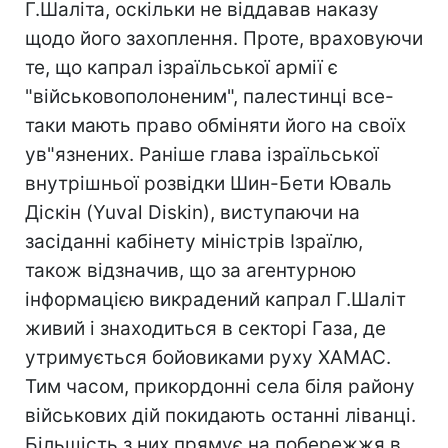
Г.Шаліта, оскільки не віддавав наказу
щодо його захоплення. Проте, враховуючи
те, що капрал ізраїльської армії є
"військовополоненим", палестинці все-
таки мають право обміняти його на своїх
ув"язнених. Раніше глава ізраїльської
внутрішньої розвідки Шин-Бети Юваль
Діскін (Yuval Diskin), виступаючи на
засіданні кабінету міністрів Ізраїлю,
також відзначив, що за агентурною
інформацією викрадений капрал Г.Шаліт
живий і знаходиться в секторі Газа, де
утримується бойовиками руху ХАМАС.
Тим часом, прикордонні села біля району
військових дій покидають останні ліванці.
Більшість з них прямує на побережжя в