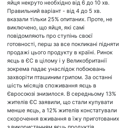
яйця некруто необхідно від 6 до 10 хв.
Правильний варіант - від 4 до 5 хв.
вказали тільки 25% опитаних. Проте, не
виключено, що яйця, які самі
повідомляють про ступінь своєї
готовності, перш за все покликані підняти
продажі цього продукту в країні. Ринок
яєць в ЄС в цілому і у Великобританії
зокрема падає унаслідок побоювань
захворіти пташиним грипом. За останні
шість місяців споживання яєць в
Євросоюзі знизилося. В середньому 13%
жителів ЄС заявили, що стали купувати
менше яєць, а 12% жителів констатували
скорочення вживання в їжу приготованих
з використанням яєць продуктів.