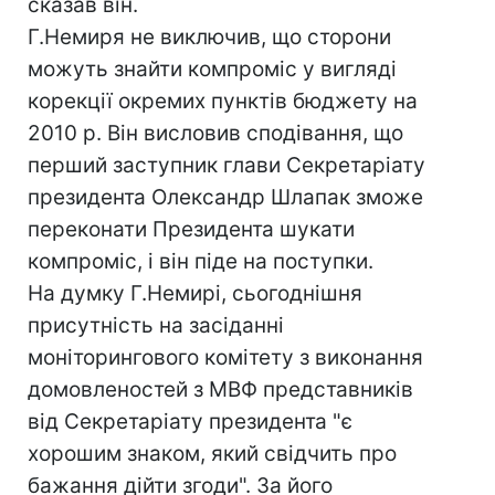
сказав він.
Г.Немиря не виключив, що сторони
можуть знайти компроміс у вигляді
корекції окремих пунктів бюджету на
2010 р. Він висловив сподівання, що
перший заступник глави Секретаріату
президента Олександр Шлапак зможе
переконати Президента шукати
компроміс, і він піде на поступки.
На думку Г.Немирі, сьогоднішня
присутність на засіданні
моніторингового комітету з виконання
домовленостей з МВФ представників
від Секретаріату президента "є
хорошим знаком, який свідчить про
бажання дійти згоди". За його