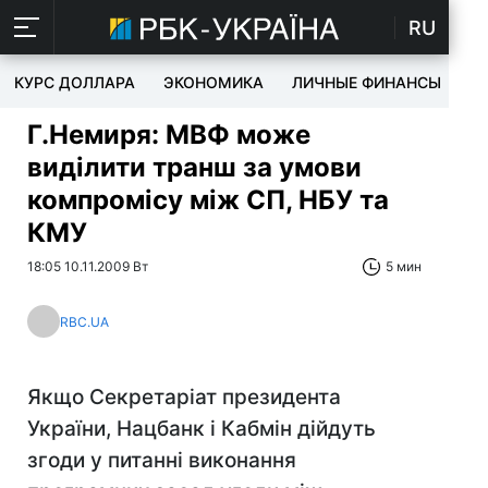
RU
КУРС ДОЛЛАРА
ЭКОНОМИКА
ЛИЧНЫЕ ФИНАНСЫ
T
Г.Немиря: МВФ може
виділити транш за умови
компромісу між СП, НБУ та
КМУ
18:05 10.11.2009 Вт
5 мин
RBC.UA
Якщо Секретаріат президента
України, Нацбанк і Кабмін дійдуть
згоди у питанні виконання