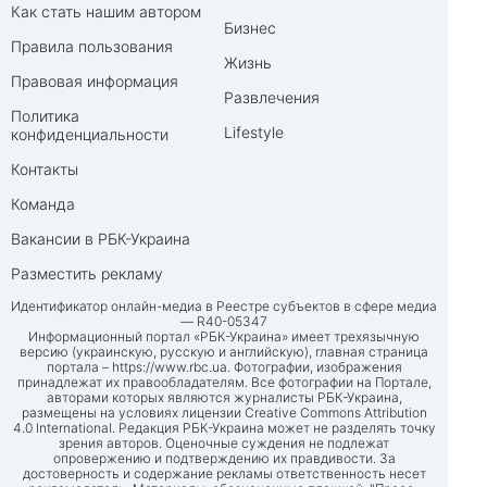
Как стать нашим автором
Бизнес
Правила пользования
Жизнь
Правовая информация
Развлечения
Политика
Lifestyle
конфиденциальности
Контакты
Команда
Вакансии в РБК-Украина
Разместить рекламу
Идентификатор онлайн-медиа в Реестре субъектов в сфере медиа
— R40-05347
Информационный портал «РБК-Украина» имеет трехязычную
версию (украинскую, русскую и английскую), главная страница
портала –
https://www.rbc.ua
. Фотографии, изображения
принадлежат их правообладателям. Все фотографии на Портале,
авторами которых являются журналисты РБК-Украина,
размещены на условиях лицензии Creative Commons Attribution
4.0 International. Редакция РБК-Украина может не разделять точку
зрения авторов. Оценочные суждения не подлежат
опровержению и подтверждению их правдивости. За
достоверность и содержание рекламы ответственность несет