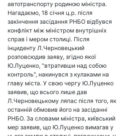
автотранспорту родиною міністра.
Нагадаємо, 18 січня ц.р. після
закінчення засідання РНБО відбувся
конфлікт між міністром внутрішніх
справ і мером столиці. Після
інциденту Л.Черновецький
розповсюдив заяву, згідно якої
Ю.Луценко, "втративши над собою
контроль", накинувся з кулаками на
главу міста. У свою чергу Ю.Луценко
заявив, що всього лише дав
Л.Черновецькому ляпас після того, як
останній обмовив його на засіданні
РНБО. За словами міністра, київський
мер заявив, що Ю.Луценко вимагав у