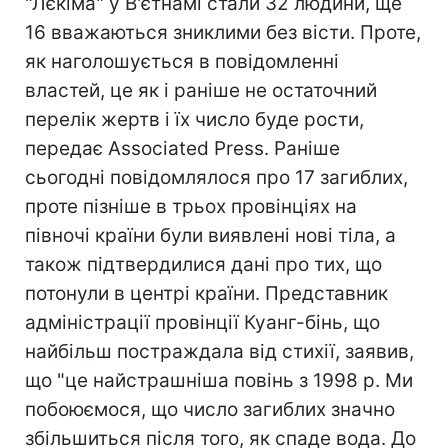
"Лєкіма" у В'єтнамі стали 32 людини, ще
16 вважаються зниклими без вісти. Проте,
як наголошується в повідомленні
властей, це як і раніше не остаточний
перелік жертв і їх число буде рости,
передає Associated Press. Раніше
сьогодні повідомлялося про 17 загиблих,
проте пізніше в трьох провінціях на
півночі країни були виявлені нові тіла, а
також підтвердилися дані про тих, що
потонули в центрі країни. Представник
адміністрації провінції Куанг-бінь, що
найбільш постраждала від стихії, заявив,
що "це найстрашніша повінь з 1998 р. Ми
побоюємося, що число загиблих значно
збільшиться після того, як спаде вода. До