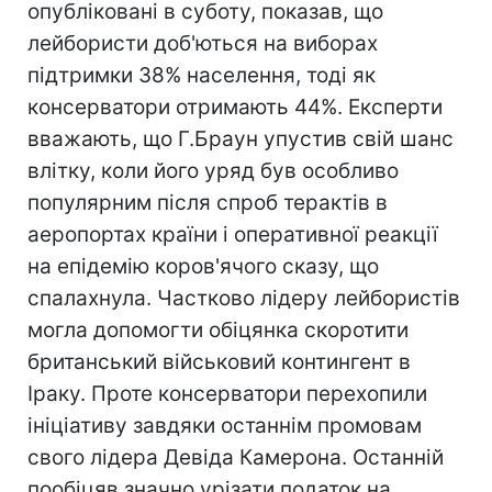
опубліковані в суботу, показав, що
лейбористи доб'ються на виборах
підтримки 38% населення, тоді як
консерватори отримають 44%. Експерти
вважають, що Г.Браун упустив свій шанс
влітку, коли його уряд був особливо
популярним після спроб терактів в
аеропортах країни і оперативної реакції
на епідемію коров'ячого сказу, що
спалахнула. Частково лідеру лейбористів
могла допомогти обіцянка скоротити
британський військовий контингент в
Іраку. Проте консерватори перехопили
ініціативу завдяки останнім промовам
свого лідера Девіда Камерона. Останній
пообіцяв значно урізати податок на