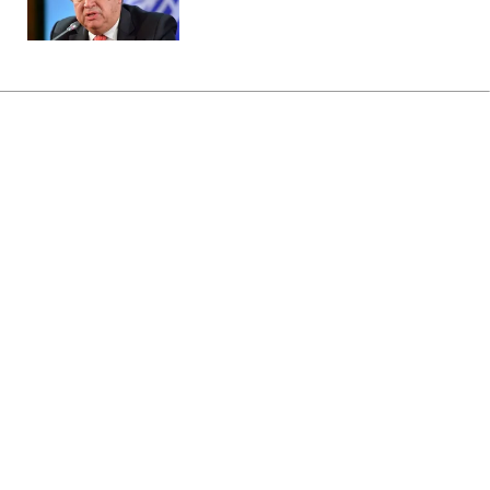
Главная
»
Аналитика
»
Статьи
М.Фрадков призначений
директором Служби зовнішньої
розвідки РФ
17:47 06.10.2007 Сб
2 мин
RBC.UA
Не трать время на шум! Читай только суть из
РБК-Украина в Google
Президент Росії Володимир Путін