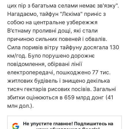
цих пір з багатьма селами немає зв'язку".
Нагадаємо, тайфун "Лєкіма" приніс з
собою на центральне узбережжя
В'єтнаму проливні дощі, які стали
причиною сильних повеней і обвалів.
Сила поривів вітру тайфуну досягала 130
км/год. Було порушено дорожнє
повідомлення, обірвані лінії
електропередачі, пошкоджено 77 тис.
житлових будівель і знищено декілька
тисяч гектарів рисових посівів. Загальні
збитки оцінюються в 659 млрд донг (41
млн дол.).
Не упустите главное! Подпишитесь на