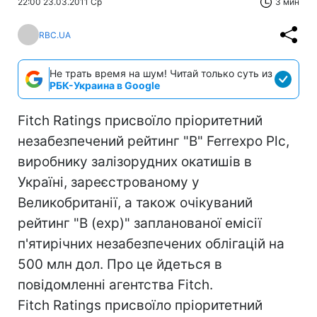
22:00 23.03.2011 Ср
3 мин
RBC.UA
Не трать время на шум! Читай только суть из
РБК-Украина в Google
Fitch Ratings присвоїло пріоритетний
незабезпечений рейтинг "B" Ferrexpo Plc,
виробнику залізорудних окатишів в
Україні, зареєстрованому у
Великобританії, а також очікуваний
рейтинг "B (exp)" запланованої емісії
п'ятирічних незабезпечених облігацій на
500 млн дол. Про це йдеться в
повідомленні агентства Fitch.
Fitch Ratings присвоїло пріоритетний