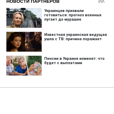
Главная
»
Аналитика
»
Статьи
НАТО: ВПС Лівії більше не