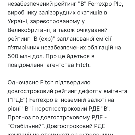
незабезпечений рейтинг "B" Ferrexpo Plc,
виробнику залізорудних окатишів в
Україні, зареєстрованому у
Великобританії, а також очікуваний
рейтинг "B (exp)" запланованої емісії
п'ятирічних незабезпечених облігацій на
500 млн дол. Про це йдеться в
повідомленні агентства Fitch.
Одночасно Fitch підтвердило
довгостроковий рейтинг дефолту емітента
("РДЕ") Ferrexpo в іноземній валюті на
рівні "B" і короткостроковий РДЕ "B".
Прогноз по довгостроковому РДЕ -
"Стабільний". Довгостроковий РДЕ
компанії не стримується суверенним