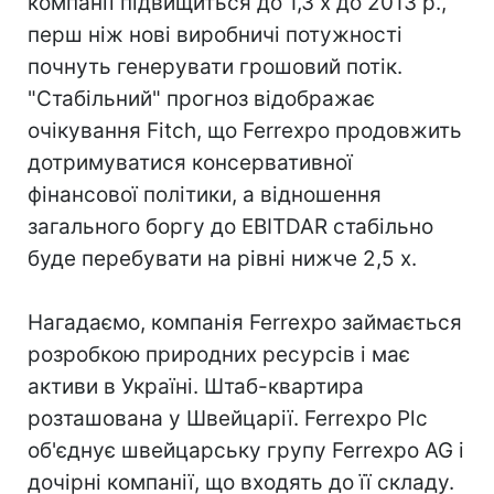
компанії підвищиться до 1,3 x до 2013 р.,
перш ніж нові виробничі потужності
почнуть генерувати грошовий потік.
"Стабільний" прогноз відображає
очікування Fitch, що Ferrexpo продовжить
дотримуватися консервативної
фінансової політики, а відношення
загального боргу до EBITDAR стабільно
буде перебувати на рівні нижче 2,5 x.
Нагадаємо, компанія Ferrexpo займається
розробкою природних ресурсів і має
активи в Україні. Штаб-квартира
розташована у Швейцарії. Ferrexpo Plc
об'єднує швейцарську групу Ferrexpo AG і
дочірні компанії, що входять до її складу.