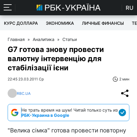
RU
КУРС ДОЛЛАРА
ЭКОНОМИКА
ЛИЧНЫЕ ФИНАНСЫ
T
Главная
»
Аналитика
»
Статьи
G7 готова знову провести
валютну інтервенцію для
стабілізації ієни
22:45 23.03.2011 Ср
2 мин
RBC.UA
Не трать время на шум! Читай только суть из
РБК-Украина в Google
"Велика сімка" готова провести повторну