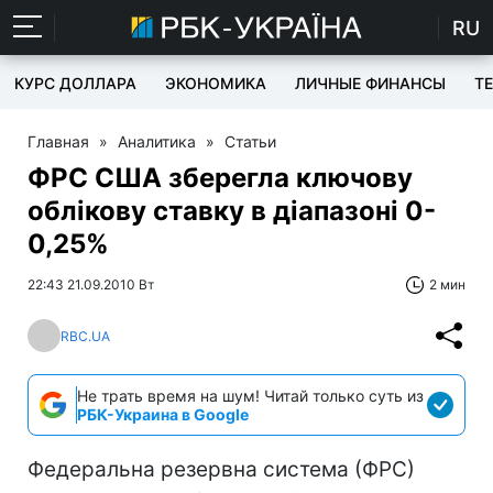
RU
КУРС ДОЛЛАРА
ЭКОНОМИКА
ЛИЧНЫЕ ФИНАНСЫ
T
Главная
»
Аналитика
»
Статьи
ФРС США зберегла ключову
облікову ставку в діапазоні 0-
0,25%
22:43 21.09.2010 Вт
2 мин
RBC.UA
Не трать время на шум! Читай только суть из
РБК-Украина в Google
Федеральна резервна система (ФРС)