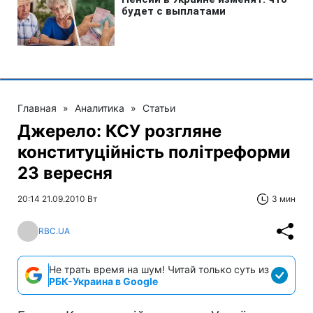
Главная
»
Аналитика
»
Статьи
Джерело: КСУ розгляне
конституційність політреформи
23 вересня
20:14 21.09.2010 Вт
3 мин
RBC.UA
Не трать время на шум! Читай только суть из
РБК-Украина в Google