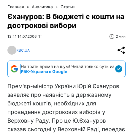
Главная
»
Аналитика
»
Статьи
Єхануров: В бюджеті є кошти на
дострокові вибори
13:41 14.07.2006 Пт
2 мин
RBC.UA
Не трать время на шум! Читай только суть из
РБК-Украина в Google
Прем'єр-міністр України Юрій Єхануров
заявляє про наявність в державному
бюджеті коштів, необхідних для
проведення дострокових виборів у
Верховну Раду. Про це Ю.Єхануров
сказав сьогодні у Верховній Раді, передає