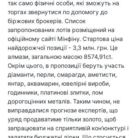
так само фізичні особи, які зможуть на
торгах звернутися по допомогу до
біржових брокерів. Список
запропонованих лотів розміщений на
офіційному сайті Мінфіну. Стартова ціна
найдорожчої позиції - 3,3 млн. грн. Це
алмази, загальною масою 8574,91ct.
Окрім цього, в пропозиції беруть участь
діаманти, перли, смарагди, аметисти,
янтар, аквамарин, ювелірні вироби,
годинники, платинові злитки, лом
дорогоцінних металів. Таким чином, не
виправдалися прогнози експертів, що
уряд продаватиме тільки золото, щоб
запрацювати на сприятливій кон'юнктурі і
залатати бюджетні дірки. Що стосується