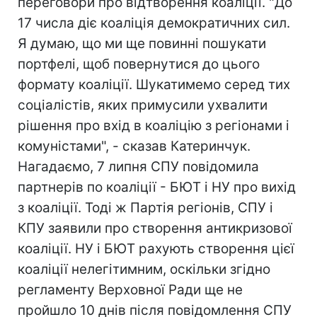
переговори про відтворення коаліції. "До
17 числа діє коаліція демократичних сил.
Я думаю, що ми ще повинні пошукати
портфелі, щоб повернутися до цього
формату коаліції. Шукатимемо серед тих
соціалістів, яких примусили ухвалити
рішення про вхід в коаліцію з регіонами і
комуністами", - сказав Катеринчук.
Нагадаємо, 7 липня СПУ повідомила
партнерів по коаліції - БЮТ і НУ про вихід
з коаліції. Тоді ж Партія регіонів, СПУ і
КПУ заявили про створення антикризової
коаліції. НУ і БЮТ рахують створення цієї
коаліції нелегітимним, оскільки згідно
регламенту Верховної Ради ще не
пройшло 10 днів після повідомлення СПУ