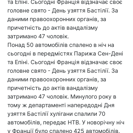
та Епіні. Сьогодні Франція відзначає своє
головне свято - День узяття Бастілії. За
даними правоохоронних органів, за
причетність до актів вандалізму
затримано 47 чоловік.
Понад 50 автомобілів спалено в ніч на
сьогодні в передмістях Парижа Сен-Дені
та Епіні. Сьогодні Франція відзначає своє
головне свято - День узяття Бастілії. За
даними правоохоронних органів, за
причетність до актів вандалізму
затримано 47 чоловік. Минулого року в
тому ж департаменті напередодні Дня
узяття Бастілії хулігани спалили 70
автомобілів, передає НТВ. У новорічну ніч
у Франції було спалено 425 автомобілів.