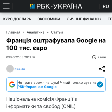
RU
КУРС ДОЛЛАРА
ЭКОНОМИКА
ЛИЧНЫЕ ФИНАНСЫ
T
Главная
»
Аналитика
»
Статьи
Франція оштрафувала Google на
100 тис. євро
09:46 22.03.2011 Вт
2 мин
RBC.UA
Не трать время на шум! Читай только суть из
РБК-Украина в Google
Національна комісія Франції з
інформатики та свобод (CNIL)