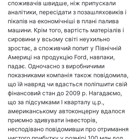
споживачів швидше, ніж припускали
аналітики, пересідати з позашляховиків і
пікапів на економічніші в плані палива
машини. Крім того, вартість матеріалів і
сировини у всьому світі неухильно
зростає, а споживчий попит у Північній
Америці на продукцію Ford, навпаки,
падає. Одночасно з виробничими
показниками компанія також повідомила,
що їй навряд чи вдасться поліпшити свій
фінансовий стан до 2009 р. Нагадаємо,
що за підсумками I кварталу ц.р.,
американському автоконцерну вдалося
приємно здивувати інвесторів,
несподівано повідомивши про отримання
чистого прибутку у розмірі 100 млн дол.,