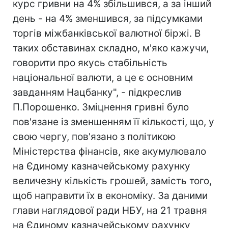
курс гривни на 4% збільшився, а за інший
день - на 4% зменшився, за підсумками
торгів міжбанківської валютної біржі. В
таких обставинах складно, м'яко кажучи,
говорити про якусь стабільність
національної валюти, а це є основним
завданням Нацбанку", - підкреслив
П.Порошенко. Зміцнення гривні було
пов'язане із зменшенням її кількості, що, у
свою чергу, пов'язано з політикою
Міністерства фінансів, яке акумулювало
на Єдиному казначейському рахунку
величезну кількість грошей, замість того,
щоб направити їх в економіку. За даними
глави наглядової ради НБУ, на 21 травня
на Єдиному казначейському рахунку