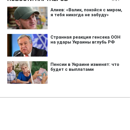
Главная
»
Аналитика
»
Статьи
Тибетський мастіфф показав
унікальні акробатичні здібності