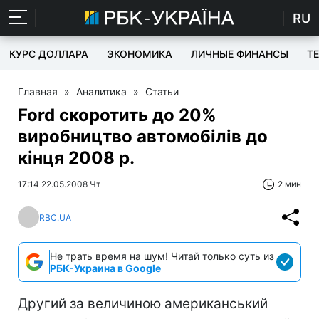
RU
КУРС ДОЛЛАРА
ЭКОНОМИКА
ЛИЧНЫЕ ФИНАНСЫ
T
Главная
»
Аналитика
»
Статьи
Ford скоротить до 20%
виробництво автомобілів до
кінця 2008 р.
17:14 22.05.2008 Чт
2 мин
RBC.UA
Не трать время на шум! Читай только суть из
РБК-Украина в Google
Другий за величиною американський