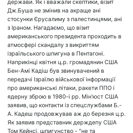
держави. Як і вважали скептики, візит
Дж.Буша не змінив на акраще ані
стосунки Єрусалиму з палестинцями, ані
з Іраном. Нагадаємо, що візит
американського президента проходить в
атмосфері скандалу з викриттям
ізраїльського шпигуна в Пентагоні.
Наприкінці квітня ц.р. громадянин США
Бен-Амі Кадіш був звинувачений в
передачі Ізраїлю військової інформації
про американські літаки, ракети ППО і
ядерну зброю в 1980-і рр. Мін'юст США
заявив, що контакти із спецслужбами Б.-
А. Кадеш продовжував аж до березня ц.р.
Як заявив представник держдепу США
Том Кейнсі, шпигунство - "не та