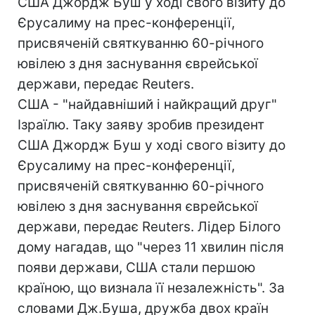
США Джордж Буш у ході свого візиту до
Єрусалиму на прес-конференції,
присвяченій святкуванню 60-річного
ювілею з дня заснування єврейської
держави, передає Reuters.
США - "найдавніший і найкращий друг"
Ізраїлю. Таку заяву зробив президент
США Джордж Буш у ході свого візиту до
Єрусалиму на прес-конференції,
присвяченій святкуванню 60-річного
ювілею з дня заснування єврейської
держави, передає Reuters. Лідер Білого
дому нагадав, що "через 11 хвилин після
появи держави, США стали першою
країною, що визнала її незалежність". За
словами Дж.Буша, дружба двох країн