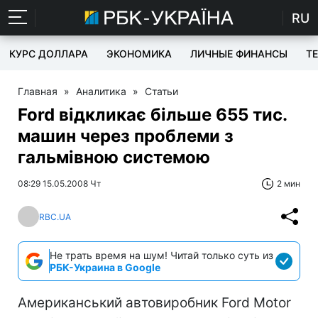
RU
КУРС ДОЛЛАРА
ЭКОНОМИКА
ЛИЧНЫЕ ФИНАНСЫ
T
Главная
»
Аналитика
»
Статьи
Ford відкликає більше 655 тис.
машин через проблеми з
гальмівною системою
08:29 15.05.2008 Чт
2 мин
RBC.UA
Не трать время на шум! Читай только суть из
РБК-Украина в Google
Американський автовиробник Ford Motor