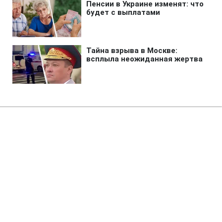
Главная
»
Аналитика
»
Статьи
IFRC: Кількість загиблих від
циклону в М'янмі може
перевищити 120 тис. людей
08:11 15.05.2008 Чт
2 мин
RBC.UA