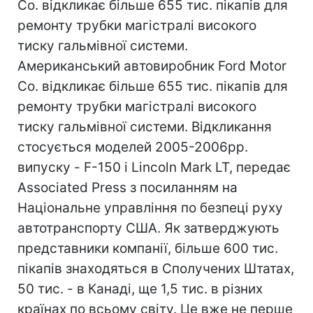
Co. відкликає більше 655 тис. пікапів для
ремонту трубки магістралі високого
тиску гальмівної системи.
Американський автовиробник Ford Motor
Co. відкликає більше 655 тис. пікапів для
ремонту трубки магістралі високого
тиску гальмівної системи. Відкликання
стосується моделей 2005-2006рр.
випуску - F-150 і Lincoln Mark LT, передає
Associated Press з посиланням на
Національне управління по безпеці руху
автотранспорту США. Як затверджують
представники компанії, більше 600 тис.
пікапів знаходяться в Сполучених Штатах,
50 тис. - в Канаді, ще 1,5 тис. в різних
країнах по всьому світу. Це вже не перше