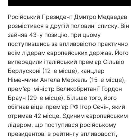
Російський Президент Дмитро Медведєв
розмістився в другій половині списку. Він
зайняв 43-у позицію, при цьому
поступившись за впливовістю практично
всім лідерам європейських держав. Його
випередили італійський прем'єр Сільвіо
Берлусконі (12-е місце), канцлер
Німеччини Ангела Меркель (15-е місце),
прем'єр-міністр Великобританії Гордон
Браун (29-е місце). Більше того, його
обігнав віце-прем'єр РФ Ігор Сєчін, який
отримав 42 місце. Єдиним європейським
лідером, що поступився російському
президентові в рейтингу впливовості,