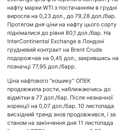
нафту марки WTI з постачанням в грудні
виросла на 0,23 дол., до 79,28 дол./бар.
Протягом дня ціни на нафту цього сорту
піднімалися до рівня 80,1 дол./бар. На
InterСontinental Exchange в Лондоні
грудневий контракт на Brent Crude
подорожчав на 0,45 дол., закрившись на
позначці 77,95 дол./барр.
Ціна нафтового "кошику" ОПЕК
продовжила рости, наближаючись до
відмітки в 77 дол./бар. Після незначної
корекції на 0,07 дол./бар. 10 листопада
висхідний тренд знов продовжився, і за
станом на закінчення дня 11 листопада