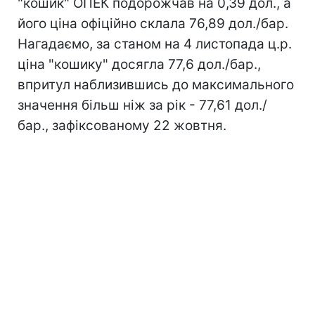
"кошик" ОПЕК подорожчав на 0,39 дол., а
його ціна офіційно склала 76,89 дол./бар.
Нагадаємо, за станом на 4 листопада ц.р.
ціна "кошику" досягла 77,6 дол./бар.,
впритул наблизившись до максимального
значення більш ніж за рік - 77,61 дол./
бар., зафіксованому 22 жовтня.