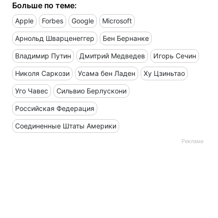
Больше по теме:
Apple
Forbes
Google
Microsoft
Арнольд Шварценеггер
Бен Бернанке
Владимир Путин
Дмитрий Медведев
Игорь Сечин
Николя Саркози
Усама бен Ладен
Ху Цзиньтао
Уго Чавес
Сильвио Берлускони
Российская Федерация
Соединенные Штаты Америки