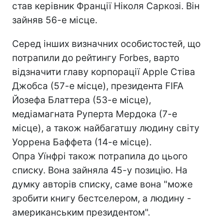
став керівник Франції Ніколя Саркозі. Він
зайняв 56-е місце.
Серед інших визначних особистостей, що
потрапили до рейтингу Forbes, варто
відзначити главу корпорації Apple Стіва
Джобса (57-е місце), президента FIFA
Йозефа Блаттера (53-е місце),
медіамагната Руперта Мердока (7-е
місце), а також найбагатшу людину світу
Уоррена Баффета (14-е місце).
Опра Уїнфрі також потрапила до цього
списку. Вона зайняла 45-у позицію. На
думку авторів списку, саме вона "може
зробити книгу бестселером, а людину -
американським президентом".