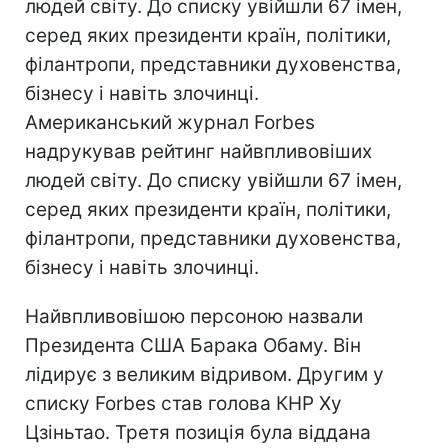
людей світу. До списку увійшли 67 імен,
серед яких президенти країн, політики,
філантропи, представники духовенства,
бізнесу і навіть злочинці.
Американський журнал Forbes
надрукував рейтинг найвпливовіших
людей світу. До списку увійшли 67 імен,
серед яких президенти країн, політики,
філантропи, представники духовенства,
бізнесу і навіть злочинці.
Найвпливовішою персоною назвали
Президента США Барака Обаму. Він
лідирує з великим відривом. Другим у
списку Forbes став голова КНР Ху
Цзіньтао. Третя позиція була віддана