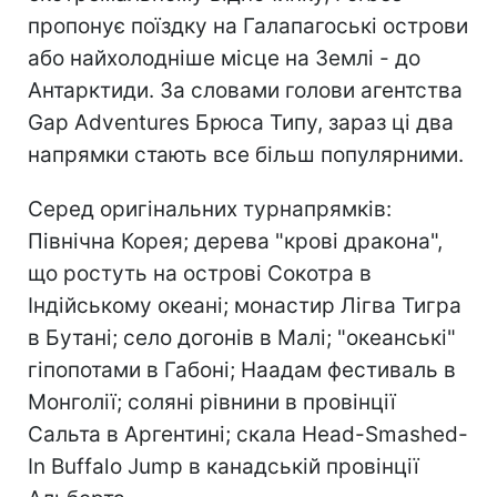
пропонує поїздку на Галапагоські острови
або найхолодніше місце на Землі - до
Антарктиди. За словами голови агентства
Gap Adventures Брюса Типу, зараз ці два
напрямки стають все більш популярними.
Серед оригінальних турнапрямків:
Північна Корея; дерева "крові дракона",
що ростуть на острові Сокотра в
Індійському океані; монастир Лігва Тигра
в Бутані; село догонів в Малі; "океанські"
гіпопотами в Габоні; Наадам фестиваль в
Монголії; соляні рівнини в провінції
Сальта в Аргентині; скала Head-Smashed-
In Buffalo Jump в канадській провінції