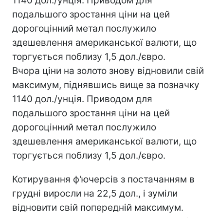
1140 дол./унція. Приводом для
подальшого зростання ціни на цей
дорогоцінний метал послужило
здешевлення американської валюти, що
торгується поблизу 1,5 дол./євро.
Вчора ціни на золото знову відновили свій
максимум, піднявшись вище за позначку
1140 дол./унція. Приводом для
подальшого зростання ціни на цей
дорогоцінний метал послужило
здешевлення американської валюти, що
торгується поблизу 1,5 дол./євро.
Котирування ф'ючерсів з постачанням в
грудні виросли на 22,5 дол., і зуміли
відновити свій попередній максимум.