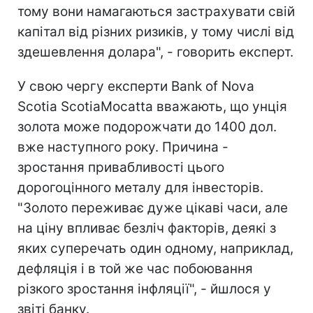
тому вони намагаються застрахувати свій
капітал від різних ризиків, у тому числі від
здешевлення долара", - говорить експерт.
У свою чергу експерти Bank of Nova
Scotia ScotiaMocatta вважають, що унція
золота може подорожчати до 1400 дол.
вже наступного року. Причина -
зростання привабливості цього
дорогоцінного металу для інвесторів.
"Золото переживає дуже цікаві часи, але
на ціну впливає безліч факторів, деякі з
яких суперечать один одному, наприклад,
дефляція і в той же час побоювання
різкого зростання інфляції", - йшлося у
звіті банку.