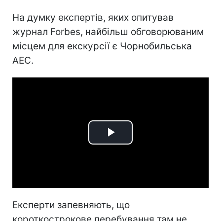
На думку експертів, яких опитував
журнал Forbes, найбільш обговорюваним
місцем для екскурсії є Чорнобильська
АЕС.
Play
Video
Експерти запевняють, що
короткострокове перебування там не