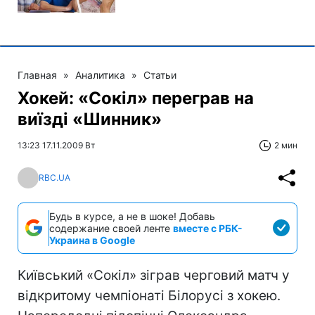
Главная
»
Аналитика
»
Статьи
Хокей: «Сокіл» переграв на
виїзді «Шинник»
13:23 17.11.2009 Вт
2 мин
RBC.UA
Будь в курсе, а не в шоке! Добавь
содержание своей ленте
вместе с РБК-
Украина в Google
Київський «Сокіл» зіграв черговий матч у
відкритому чемпіонаті Білорусі з хокею.