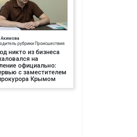
 Акимова
одитель рубрики Происшествия
год никто из бизнеса
жаловался на
ление официально:
ервью с заместителем
прокурора Крымом