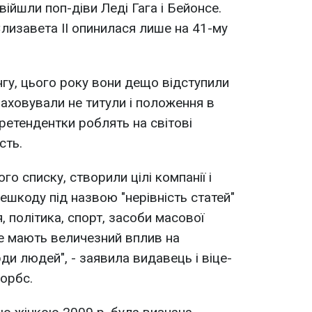
ійшли поп-діви Леді Гага і Бейонсе.
лизавета II опинилася лише на 41-му
нгу, цього року вони дещо відступили
раховували не титули і положення в
претендентки роблять на світові
сть.
го списку, створили цілі компанії і
ешкоду під назвою "нерівність статей"
, політика, спорт, засоби масової
же мають величезний вплив на
рди людей", - заявила видавець і віце-
орбс.