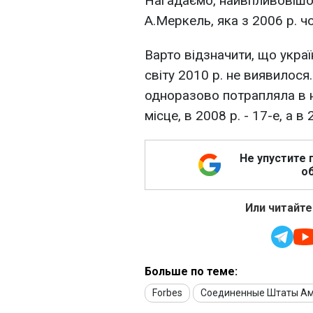
Нагадаємо, найвпливовішо
А.Меркель, яка з 2006 р. 
Варто відзначити, що украї
світу 2010 р. не виявилос
одноразово потрапляла в нь
місце, в 2008 р. - 17-е, а в 
Не упустите 
об
Или читайте
Больше по теме:
Forbes
Соединенные Штаты А