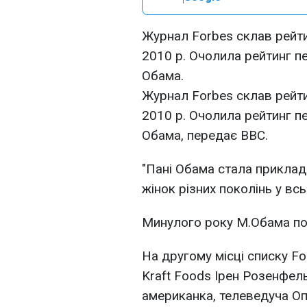
Журнал Forbes склав рейти
2010 р. Очолила рейтинг п
Обама.
Журнал Forbes склав рейти
2010 р. Очолила рейтинг п
Обама, передає BBC.
"Пані Обама стала приклад
жінок різних поколінь у всь
Минулого року М.Обама пос
На другому місці списку Fo
Kraft Foods Ірен Розенфель
американка, телеведуча Оп