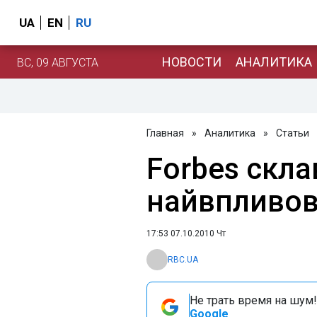
UA
EN
RU
НОВОСТИ
АНАЛИТИКА
ВС, 09 АВГУСТА
Главная
»
Аналитика
»
Статьи
Forbes скла
найвпливов
17:53 07.10.2010 Чт
RBC.UA
Не трать время на шум!
Google