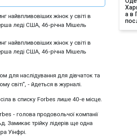
Оде
Хар
а в
нг найвпливовіших жінок у світі в
пос
ерша леді США, 46-річна Мішель
нг найвпливовіших жінок у світі в
ерша леді США, 46-річна Мішель
ом для наслідування для дівчаток та
ому світі", - йдеться в журналі.
іла в списку Forbes лише 40-е місце.
rbes - голова продовольчої компанії
д. Замикає трійку лідерів ще одна
ра Уїнфрі.