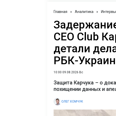
Главная
»
Аналитика
»
Интервь
Задержание
CEO Club Ка
детали дел
РБК-Украин
10:00 09.08.2026 Вс
Защита Карчука – о док
похищении данных и апе
ОЛЕГ ХОМЧУК