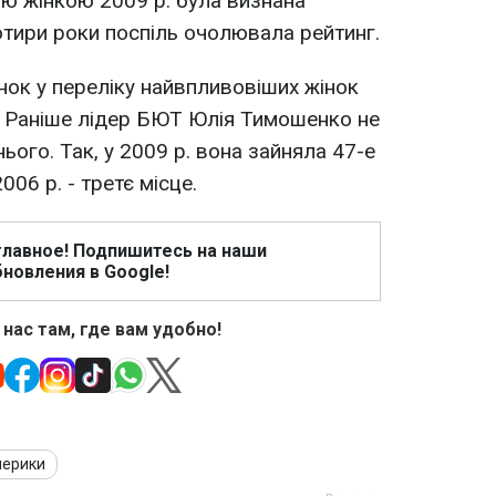
ю жінкою 2009 р. була визнана
чотири роки поспіль очолювала рейтинг.
нок у переліку найвпливовіших жінок
я. Раніше лідер БЮТ Юлія Тимошенко не
ого. Так, у 2009 р. вона зайняла 47-е
2006 р. - третє місце.
главное! Подпишитесь на наши
новления в Google!
 нас там, где вам удобно!
мерики