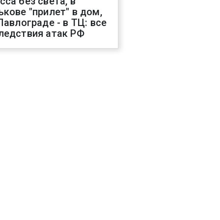
сса без света, в
ькове "прилет" в дом,
 Павлограде - в ТЦ: все
ледствия атак РФ