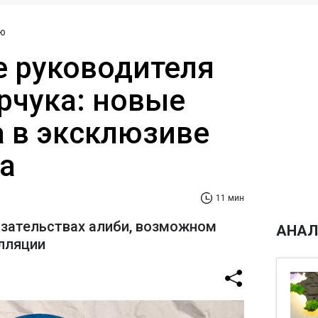
ю
 руководителя
рчука: новые
а в эксклюзиве
а
11 мин
азательствах алиби, возможном
АНАЛ
лляции