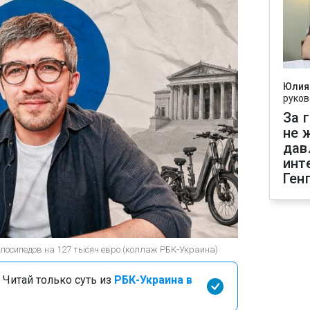
Юлия
руков
За 
не 
дав
инт
Ген
лосипедов на 127 тысяч евро (коллаж РБК-Украина)
 Читай только суть из
РБК-Украина в