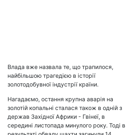
Влада вже назвала те, що трапилося,
найбільшою трагедією в історії
золотодобувної індустрії країни.
Нагадаємо, остання крупна аварія на
золотій копальні сталася також в одній з
держав Західної Африки - Гвінеї, в
середині листопада минулого року. Тоді в
результаті обвалу шахти загинули 14