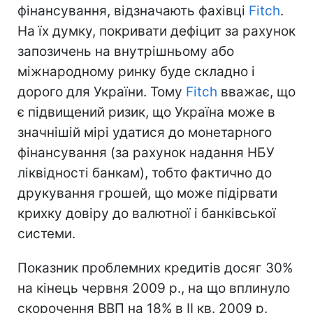
фінансування, відзначають фахівці
Fitch
.
На їх думку, покривати дефіцит за рахунок
запозичень на внутрішньому або
міжнародному ринку буде складно і
дорого для України. Тому
Fitch
вважає, що
є підвищений ризик, що Україна може в
значнішій мірі удатися до монетарного
фінансування (за рахунок надання НБУ
ліквідності банкам), тобто фактично до
друкування грошей, що може підірвати
крихку довіру до валютної і банківської
системи.
Показник проблемних кредитів досяг 30%
на кінець червня 2009 р., на що вплинуло
скорочення ВВП на 18% в II кв. 2009 р.