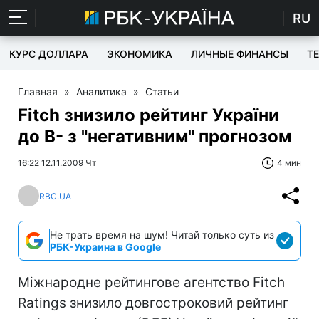
RU
КУРС ДОЛЛАРА
ЭКОНОМИКА
ЛИЧНЫЕ ФИНАНСЫ
T
Главная
»
Аналитика
»
Статьи
Fitch знизило рейтинг України
до B- з "негативним" прогнозом
16:22 12.11.2009 Чт
4 мин
RBC.UA
Не трать время на шум! Читай только суть из
РБК-Украина в Google
Міжнародне рейтингове агентство Fitch
Ratings знизило довгостроковий рейтинг