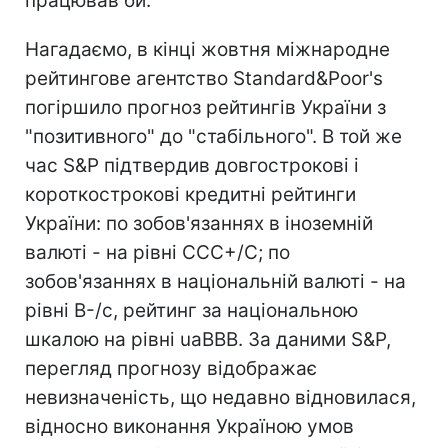
працював би.
Нагадаємо, в кінці жовтня міжнародне
рейтингове агентство Standard&Poor's
погіршило прогноз рейтингів України з
"позитивного" до "стабільного". В той же
час S&P підтвердив довгострокові і
короткострокові кредитні рейтинги
України: по зобов'язаннях в іноземній
валюті - на рівні CCC+/С; по
зобов'язаннях в національній валюті - на
рівні В-/с, рейтинг за національною
шкалою на рівні uaBBB. За даними S&P,
перегляд прогнозу відображає
невизначеність, що недавно відновилася,
відносно виконання Україною умов