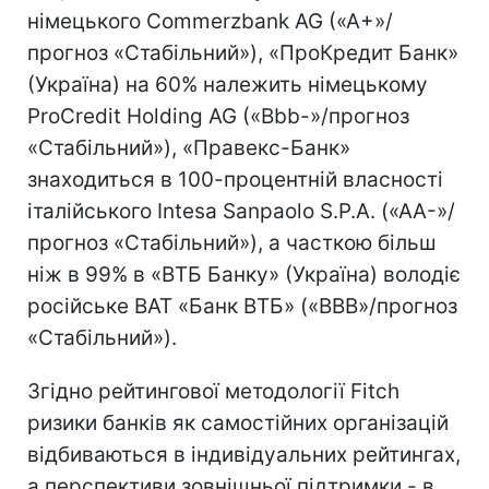
німецького Commerzbank AG («A+»/
прогноз «Стабільний»), «ПроКредит Банк»
(Україна) на 60% належить німецькому
ProCredit Holding AG («Bbb-»/прогноз
«Стабільний»), «Правекс-Банк»
знаходиться в 100-процентній власності
італійського Intesa Sanpaolo S.P.A. («AA-»/
прогноз «Стабільний»), а часткою більш
ніж в 99% в «ВТБ Банку» (Україна) володіє
російське ВАТ «Банк ВТБ» («BBB»/прогноз
«Стабільний»).
Згідно рейтингової методології Fitch
ризики банків як самостійних організацій
відбиваються в індивідуальних рейтингах,
а перспективи зовнішньої підтримки - в