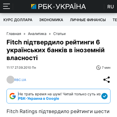
RU
КУРС ДОЛЛАРА
ЭКОНОМИКА
ЛИЧНЫЕ ФИНАНСЫ
T
Главная
»
Аналитика
»
Статьи
Fitch підтвердило рейтинги 6
українських банків в іноземній
власності
11:17 27.09.2010 Пн
7 мин
RBC.UA
Не трать время на шум! Читай только суть из
РБК-Украина в Google
Fitch Ratings підтвердило рейтинги шести