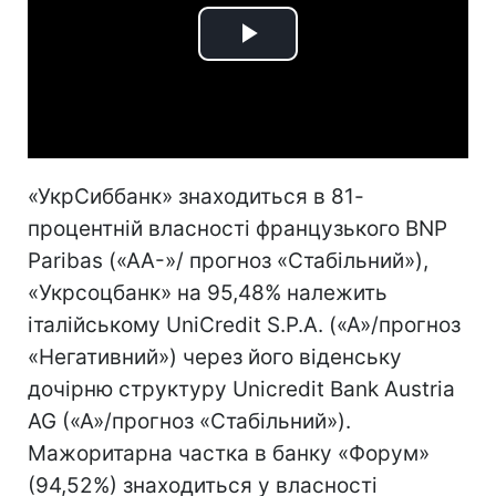
Play
Video
«УкрСиббанк» знаходиться в 81-
процентній власності французького BNP
Paribas («AA-»/ прогноз «Стабільний»),
«Укрсоцбанк» на 95,48% належить
італійському UniCredit S.P.A. («A»/прогноз
«Негативний») через його віденську
дочірню структуру Unicredit Bank Austria
AG («A»/прогноз «Стабільний»).
Мажоритарна частка в банку «Форум»
(94,52%) знаходиться у власності