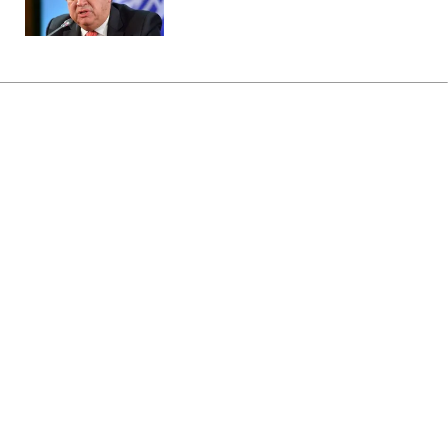
Главная
»
Аналитика
»
Статьи
ООН: Міжнародні переговори з
кліматичних проблемах зайшли
в безвихідь
14:58 26.09.2010 Вс
2 мин
RBC.UA
Не трать время на шум! Читай только суть из
РБК-Украина в Google
Міжнародні переговори по кліматичних