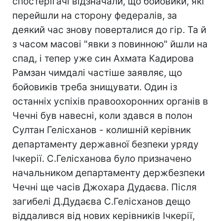
спостерігачі відзначали, що бойовики, які
перейшли на сторону федералів, за
деякий час знову поверталися до гір. Та й
з часом масові "явки з повинною" йшли на
спад, і тепер уже син Ахмата Кадирова
Рамзан чимдалі частіше заявляє, що
бойовиків треба знищувати. Один із
останніх успіхів правоохоронних органів в
Чечні був навесні, коли здався в полон
Султан Гелісханов - колишній керівник
департаменту державної безпеки уряду
Ічкерії. С.Гелісханова було призначено
начальником департаменту держбезпеки
Чечні ще часів Джохара Дудаєва. Після
загибелі Д.Дудаєва С.Гелісханов дещо
віддалився від нових керівників Ічкерії,