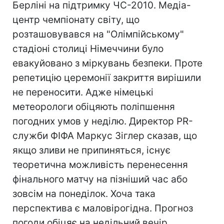
Берліні на підтримку ЧС-2010. Медіа-
центр чемпіонату світу, що
розташовувався на "Олімпійському"
стадіоні столиці Німеччини було
евакуйовано з міркувань безпеки. Проте
репетицію церемонії закриття вирішили
не переносити. Адже німецькі
метеорологи обіцяють поліпшення
погодних умов у неділю. Директор PR-
служби ФІФА Маркус Зіглер сказав, що
якщо зливи не припиняться, існує
теоретична можливість перенесення
фінального матчу на пізніший час або
зовсім на понеділок. Хоча така
перспектива є маловірогідна. Прогноз
погоди обіцяє на недільний вечір