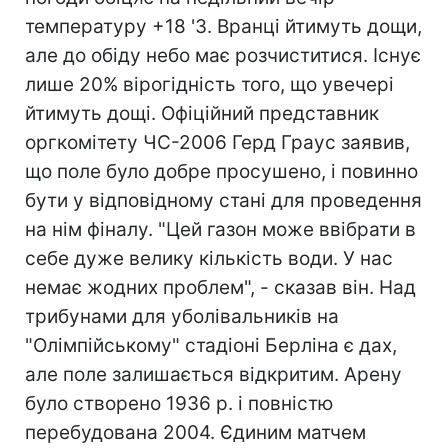
температуру +18 'З. Вранці йтимуть дощи,
але до обіду небо має розчиститися. Існує
лише 20% вірогідність того, що увечері
йтимуть дощі. Офіційний представник
оргкомітету ЧС-2006 Герд Граус заявив,
що поле було добре просушено, і повинно
бути у відповідному стані для проведення
на нім фіналу. "Цей газон може ввібрати в
себе дуже велику кількість води. У нас
немає жодних проблем", - сказав він. Над
трибунами для уболівальників на
"Олімпійському" стадіоні Берліна є дах,
але поле залишається відкритим. Арену
було створено 1936 р. і повністю
перебудована 2004. Єдиним матчем