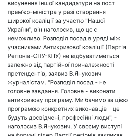
висунення іншої кандидатури на пост
прем'єр-міністра у разі створення
широкої коаліції за участю "Нашої
України", він наголосив, що це є
неможливо. Розподіл посад в уряді між
учасниками Антикризової коаліції (Партія
Регіонів-СПУ-КПУ) не відбуватиметься
залежно від партійної приналежності
претендентів, заявив В.Янукович
журналістам. "Розподіл посад - не
головне завдання. Головне - виконати
антикризову програму. Ми бачимо за цією
програмою конкретних виконавців - це
будуть досвідчені, професійні люди", -
наголосив В.Янукович. У своєму виступі
на форумі лідер Партії регіонів закликав