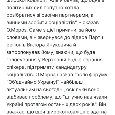
широкої коаліції. "Але я бачив, що одна з
політичних сил попутно хотіла
розібратися зі своїми партнерами, а
винними зробити соціалістів", - сказав
О.Мороз. Саме з цієї причини, за його
словами, він звернувся до лідера Партії
регіонів Віктора Януковича й
запропонував йому, знаючи, що буде
голосування у Верховній Раді з обрання
спікера, підтримати кандидатуру
соціалістів. О.Мороз назвав гасло форуму
"Об'єднаймо Україну!" найбільш
актуальним на сьогодні, оскільки воно
відбиває проблему, що "штучно нав'язали
Україні протягом останніх двох років". Він
вважає, що ідея широкої коаліції є здатна