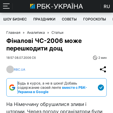
RU
ШОУ БИЗНЕС
ПРАЗДНИКИ
СОВЕТЫ
ГОРОСКОПЫ
Главная
»
Аналитика
»
Статьи
Фіналові ЧC-2006 може
перешкодити дощ
18:57 08.07.2006 Сб
2 мин
RBC.UA
Будь в курсе, а не в шоке! Добавь
содержание своей ленте
вместе с РБК-
Украина в Google
На Німеччину обрушилися зливи і
шторми. Через погоду організатори були