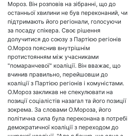
Мороз. Він розповів на зібранні, що до
останньої хвилини не був переконаний, чи
підтримають його регіонали, голосуючи
за посаду спікера. Своє рішення
долучитися до союзу з Партією регіонів
О.Мороз пояснив внутрішнім
протистоянням між учасниками
"помаранчевої" коаліції. Він вважає, що
вчинив правильно, перейшовши до
коаліції з Партією регіонів і комуністами.
О.Мороз закликав не спекулювати на
позиції соціалістів назагал та його позиції
зокрема. За словами О.Мороза, його
політична сила була переконана в потребі
демократичної коаліції з переходом до