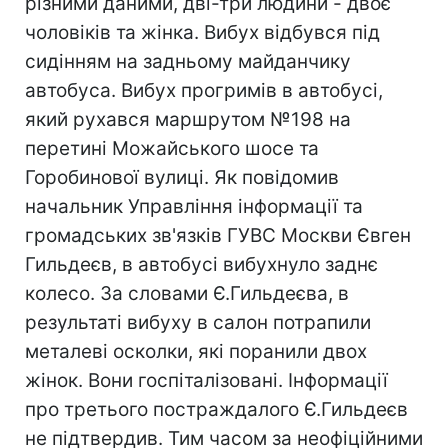
різними даними, дві-три людини - двоє
чоловіків та жінка. Вибух відбувся під
сидінням на задньому майданчику
автобуса. Вибух прогримів в автобусі,
який рухався маршрутом №198 на
перетині Можайського шосе та
Горобинової вулиці. Як повідомив
начальник Управління інформації та
громадських зв'язків ГУВС Москви Євген
Гильдеєв, в автобусі вибухнуло заднє
колесо. За словами Є.Гильдеєва, в
результаті вибуху в салон потрапили
металеві осколки, які поранили двох
жінок. Вони госпіталізовані. Інформації
про третього постраждалого Є.Гильдеєв
не підтвердив. Тим часом за неофіційними