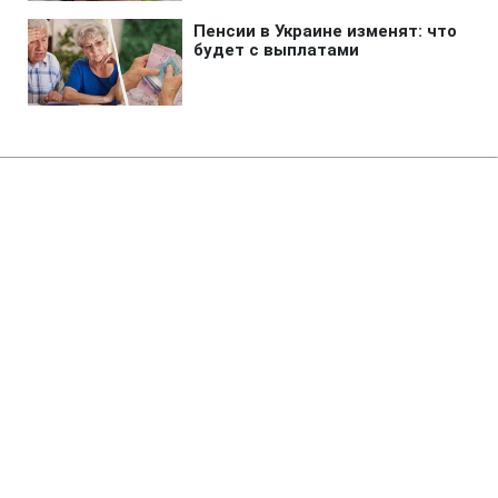
Главная
»
Аналитика
»
Статьи
П.Порошенко: Найближчим
часом долар може зрости до
5,05-5,1
20:36 25.05.2008 Вс
3 мин
RBC.UA
Не трать время на шум! Читай только суть из
РБК-Украина в Google