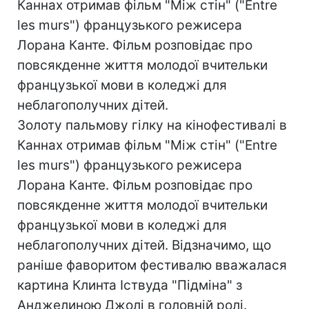
Каннах отримав фільм "Між стін" ("Entre
les murs") французького режисера
Лорана Канте. Фільм розповідає про
повсякденне життя молодої вчительки
французької мови в коледжі для
неблагополучних дітей.
Золоту пальмову гілку на кінофестивалі в
Каннах отримав фільм "Між стін" ("Entre
les murs") французького режисера
Лорана Канте. Фільм розповідає про
повсякденне життя молодої вчительки
французької мови в коледжі для
неблагополучних дітей. Відзначимо, що
раніше фаворитом фестивалю вважалася
картина Клинта Іствуда "Підміна" з
Анджелиною Джолі в головній ролі.