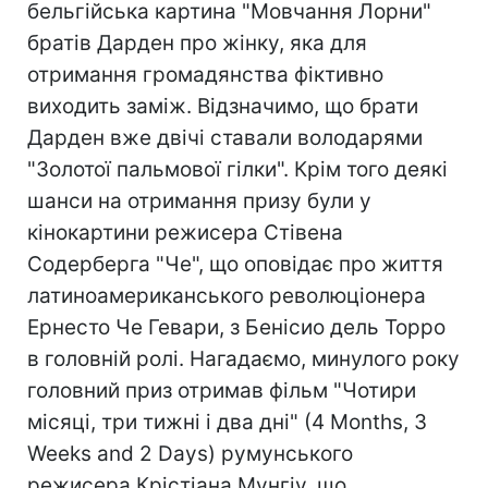
бельгійська картина "Мовчання Лорни"
братів Дарден про жінку, яка для
отримання громадянства фіктивно
виходить заміж. Відзначимо, що брати
Дарден вже двічі ставали володарями
"Золотої пальмової гілки". Крім того деякі
шанси на отримання призу були у
кінокартини режисера Стівена
Содерберга "Че", що оповідає про життя
латиноамериканського революціонера
Ернесто Че Гевари, з Бенісио дель Торро
в головній ролі. Нагадаємо, минулого року
головний приз отримав фільм "Чотири
місяці, три тижні і два дні" (4 Months, 3
Weeks and 2 Days) румунського
режисера Крістіана Мунгіу, що