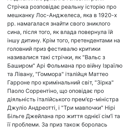
Стрічка розповідає реальну історію про
мешканку Лос-Анджелеса, яка в 1920-х
рр. намагалася знайти свого зниклого
сина, після того, як влада повернула їй
іншу дитину. Крім того, претендентами на
головний приз фестивалю критики
називалися такі стрічки, як "Вальс з
Баширом" Арі Фольмана про війну Ізраїлю
та Лівану, "Гоммора" італійця Маттео
Гарроне про кримінальний світ, "Зірка"
Паоло Соррентіно, що оповідає про
діяльність італійського прем'єр-міністра
Джуліо Андреотті, і "Три мавпочки" Нірі
Більге Джейлана про життя однієї сім'ї та
її проблеми. За приз також боролась