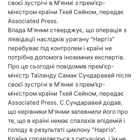
своєї зустрічі в М'янмі з прем'єр-
міністром країни Тхей Сейном, передає
Associated Press.
Влада М'янми стверджує, що операція з
ліквідації наслідків урагану "Наргіз"
перебуває під контролем і країні не
потрібна допомога іноземних експертів.
Про це сьогодні повідомив прем'єр-
міністр Таїланду Самак Сундаравей після
своєї зустрічі в М'янмі з прем'єр-
міністром країни Тхей Сейном, передає
Associated Press. С.Сундаравей додав,
що керівники М'янми запевнили його про
те, що в країні немає спалахів епідемій і
голоду в результаті циклону "Наргіз".
Країна справляється з ситуацією, і їм не