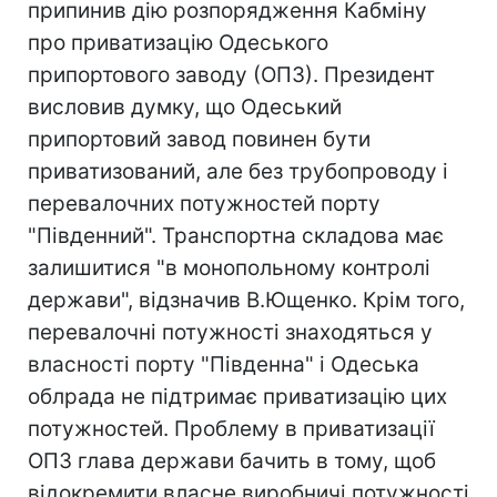
припинив дію розпорядження Кабміну
про приватизацію Одеського
припортового заводу (ОПЗ). Президент
висловив думку, що Одеський
припортовий завод повинен бути
приватизований, але без трубопроводу і
перевалочних потужностей порту
"Південний". Транспортна складова має
залишитися "в монопольному контролі
держави", відзначив В.Ющенко. Крім того,
перевалочні потужності знаходяться у
власності порту "Південна" і Одеська
облрада не підтримає приватизацію цих
потужностей. Проблему в приватизації
ОПЗ глава держави бачить в тому, щоб
відокремити власне виробничі потужності