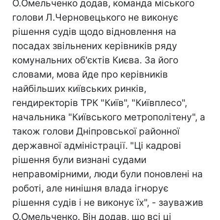
О.Омельченко додав, команда міського
голови Л.Черновецького не виконує
рішення судів щодо відновлення на
посадах звільнених керівників ряду
комунальних об'єктів Києва. За його
словами, мова йде про керівників
найбільших київських ринків,
гендиректорів ТРК "Київ", "Київплесо",
начальника "Київського метрополітену", а
також голови Дніпровської районної
державної адміністрації. "Ці кадрові
рішення були визнані судами
неправомірними, люди були поновлені на
роботі, але нинішня влада ігнорує
рішення судів і не виконує їх", - зауважив
О.Омельченко. Він додав, що всі ці