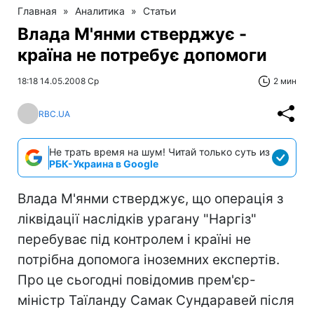
Главная
»
Аналитика
»
Статьи
Влада М'янми стверджує -
країна не потребує допомоги
18:18 14.05.2008 Ср
2 мин
RBC.UA
Не трать время на шум! Читай только суть из
РБК-Украина в Google
Влада М'янми стверджує, що операція з
ліквідації наслідків урагану "Наргіз"
перебуває під контролем і країні не
потрібна допомога іноземних експертів.
Про це сьогодні повідомив прем'єр-
міністр Таїланду Самак Сундаравей після