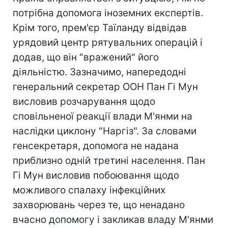
потрібна допомога іноземних експертів.
Крім того, прем'єр Таїланду відвідав
урядовий центр рятувальних операцій і
додав, що він "вражений" його
діяльністю. Зазначимо, напередодні
генеральний секретар ООН Пан Гі Мун
висловив розчарування щодо
сповільненої реакції влади М'янми на
наслідки циклону "Наргіз". За словами
генсекретаря, допомога не надана
приблизно одній третині населення. Пан
Гі Мун виcловив побоювання щодо
можливого спалаху інфекційних
захворювань через те, що ненадано
вчасно допомогу і закликав владу М'янми