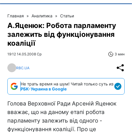
Главная
»
Аналитика
»
Статьи
А.Яценюк: Робота парламенту
залежить від функціонування
коаліції
19:12 14.05.2008 Ср
3 мин
RBC.UA
Не трать время на шум! Читай только суть из
РБК-Украина в Google
Голова Верховної Ради Арсеній Яценюк
вважає, що на даному етапі робота
парламенту залежить від одного -
функціонування коаліції. Про це