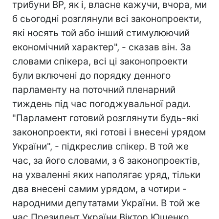
трибуни ВР, як і, власне кажучи, вчора, ми
б сьогодні розглянули всі законопроекти,
які носять той або інший стимулюючий
економічний характер", - сказав він. За
словами спікера, всі ці законопроекти
були включені до порядку денного
парламенту на поточний пленарний
тиждень під час погоджувальної ради.
"Парламент готовий розглянути будь-які
законопроекти, які готові і внесені урядом
України", - підкреслив спікер. В той же
час, за його словами, з 6 законопроектів,
на ухваленні яких наполягає уряд, тільки
два внесені самим урядом, а чотири -
народними депутатами України. В той же
час Президент України Віктор Ющенко