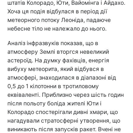
штатів Колорадо, Юти, Вайомінга і Айдахо.
Хоча ця подія відбулася в період дії
метеорного потоку Леоніда, падаюче
небесне тіло не належало до нього.
Аналіз інфразвуків показав, що в
атмосферу Землі вторгся невеликий
астероїд. На думку фахівців, енергія
вибуху метеорита, який відбувся в
атмосфері, знаходилася в діапазоні від
0,5 до 1 кілотонни в тротиловому
еквіваленті. Приблизно через шість годин
після польоту боліда жителі Юти і
Колорадо спостерігали дивні хмари, що
нагадували стратосферні утворення, що
виникають після запусків ракет. Вчені не