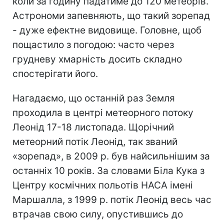
коли за годину падатиме до 120 метеорів.
Астрономи запевняють, що такий зорепад
- дуже ефектне видовище. Головне, щоб
пощастило з погодою: часто через
грудневу хмарність досить складно
спостерігати його.
Нагадаємо, що останній раз Земля
проходила в центрі метеорного потоку
Леонід 17-18 листопада. Щорічний
метеорний потік Леонід, так званий
«зорепад», в 2009 р. був найсильнішим за
останніх 10 років. За словами Біла Кука з
Центру космічних польотів НАСА імені
Маршалла, з 1999 р. потік Леонід весь час
втрачав свою силу, опустившись до