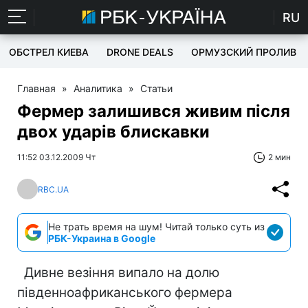
RU
ОБСТРЕЛ КИЕВА
DRONE DEALS
ОРМУЗСКИЙ ПРОЛИВ
Главная
»
Аналитика
»
Статьи
Фермер залишився живим після
двох ударів блискавки
11:52 03.12.2009 Чт
2 мин
RBC.UA
Не трать время на шум! Читай только суть из
РБК-Украина в Google
Дивне везіння випало на долю
південноафриканського фермера