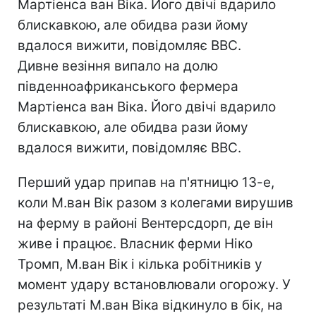
Мартіенса ван Віка. Його двічі вдарило
блискавкою, але обидва рази йому
вдалося вижити, повідомляє ВВС.
Дивне везіння випало на долю
південноафриканського фермера
Мартіенса ван Віка. Його двічі вдарило
блискавкою, але обидва рази йому
вдалося вижити, повідомляє ВВС.
Перший удар припав на п'ятницю 13-е,
коли М.ван Вік разом з колегами вирушив
на ферму в районі Вентерсдорп, де він
живе і працює. Власник ферми Ніко
Тромп, М.ван Вік і кілька робітників у
момент удару встановлювали огорожу. У
результаті М.ван Віка відкинуло в бік, на