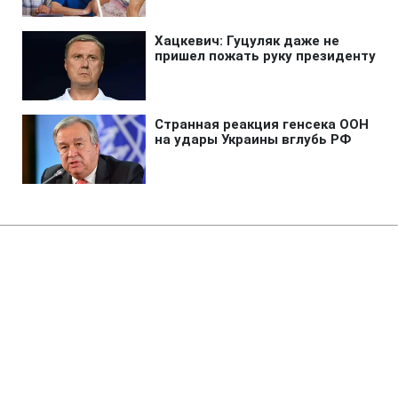
Главная
»
Аналитика
»
Статьи
Нафта на світових біржах знову
почала дешевшати
11:15 03.12.2009 Чт
3 мин
RBC.UA